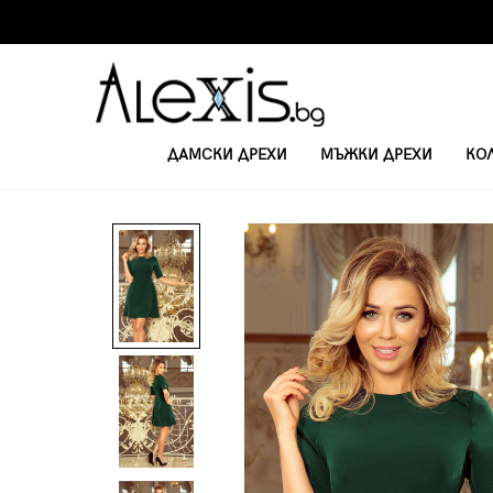
ДАМСКИ ДРЕХИ
МЪЖКИ ДРЕХИ
КО
НАЧАЛО
КЪСИ РОКЛИ С 3/4 РЪКАВ
ДАМСКА РОКЛЯ 235-2