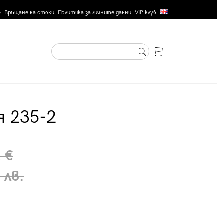
е
Връщане на стоки
Политика за личните данни
VIP клуб
я 235-2
 €
 лв.