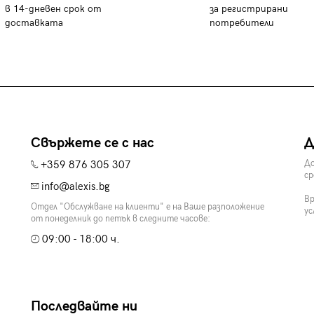
в 14-дневен срок от
за регистрирани
доставката
потребители
Свържете се с нас
Д
+359 876 305 307
До
ср
info@alexis.bg
Вр
Отдел "Обслужване на клиенти" е на Ваше разположение
ус
от понеделник до петък в следните часове:
09:00 - 18:00 ч.
Последвайте ни