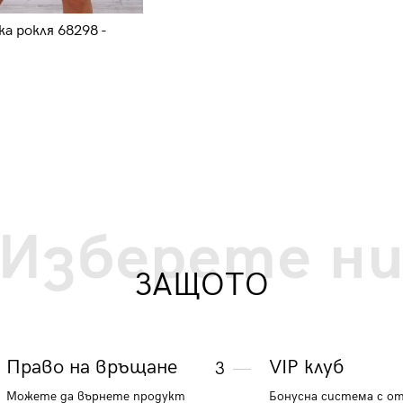
а рокля 68298 -
Дамска ежедневна рокля Дорис
8847 - синя
43.97 €
86 лв.
Изберете н
ЗАЩОТО
Право на връщане
VIP клуб
3
Можете да върнете продукт
Бонусна система с о