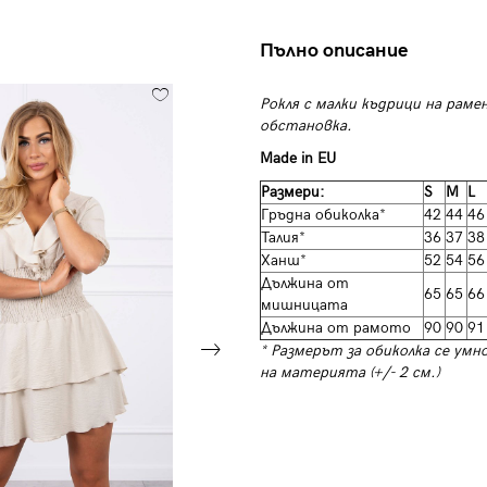
Пълно описание
Рокля с малки къдрици на раме
обстановка.
Made in EU
Размери:
S
M
L
Гръдна обиколка*
42
44
46
Талия*
36
37
38
Ханш*
52
54
56
Дължина от
65
65
66
мишницата
Дължина от рамото
90
90
91
* Размерът за обиколка се умн
на материята (+/- 2 см.)