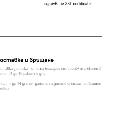
пазаруване SSL certificate
оставка и връщане
ставка до всяка точка на България със Speedy или Еконт в
ок от 4 до 10 работни дни.
ъщане до 14 дни от датата на доставка съгласно общите
ловия.