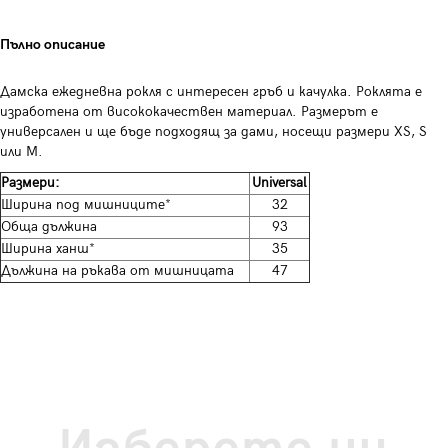
Пълно описание
Дамска ежедневна рокля с интересен гръб и качулка. Роклята е
изработена от висококачествен материал. Размерът е
универсален и ще бъде подходящ за дами, носещи размери XS, S
или M.
Размери:
Universal
Ширина под мишниците*
32
Обща дължина
93
Ширина ханш*
35
Дължина на ръкава от мишницата
47