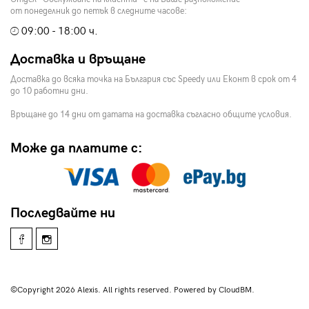
от понеделник до петък в следните часове:
09:00 - 18:00 ч.
Доставка и връщане
Доставка до всяка точка на България със Speedy или Еконт в срок от 4
до 10 работни дни.
Връщане до 14 дни от датата на доставка съгласно общите условия.
Може да платите с:
Последвайте ни
©Copyright 2026 Alexis. All rights reserved. Powered by CloudBM.