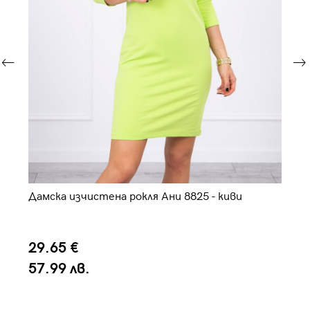
а
Дамска изчистена рокля Ани 8825 - киви
Да
29.65 €
2
57.99 лв.
5