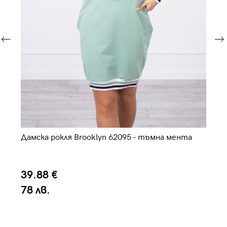
Дамска рокля Brooklyn 62095 - тъмна мента
Да
39.88 €
3
78 лв.
7