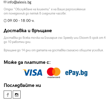
info@alexis.bg
Отдел "Обслужване на клиенти" е на Ваше разположение
от понеделник до петък в следните часове:
09:00 - 18:00 ч.
Доставка и връщане
Доставка до всяка точка на България със Speedy или Еконт в срок от 4
до 10 работни дни.
Връщане до 14 дни от датата на доставка съгласно общите условия.
Може да платите с:
Последвайте ни