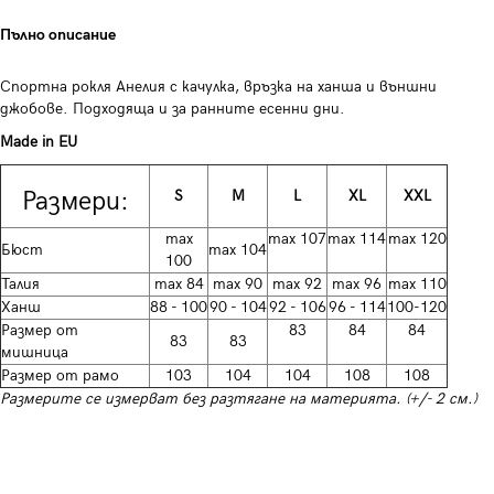
Пълно описание
Спортна рокля Анелия с качулка, връзка на ханша и външни
джобове. Подходяща и за ранните есенни дни.
Made in EU
Размери:
S
M
L
XL
XXL
max
max 107
max 114
max 120
Бюст
max 104
100
Талия
max 84
max 90
max 92
max 96
max 110
Ханш
88 - 100
90 - 104
92 - 106
96 - 114
100-120
Размер от
83
84
84
83
83
мишница
Размер от рамо
103
104
104
108
108
Размерите се измерват без разтягане на материята. (+/- 2 см.)