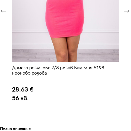
Дамска рокля със 7/8 ръкав Камелия 5198 -
Да
неоново розова
28.63 €
4
56 лв.
8
Пълно описание