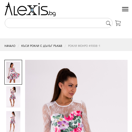
Tog
nav
НАЧАЛО
КЪСИ РОКЛИ С ДЪЛЪГ РЪКАВ
РОКЛЯ МОНРО 49008-1