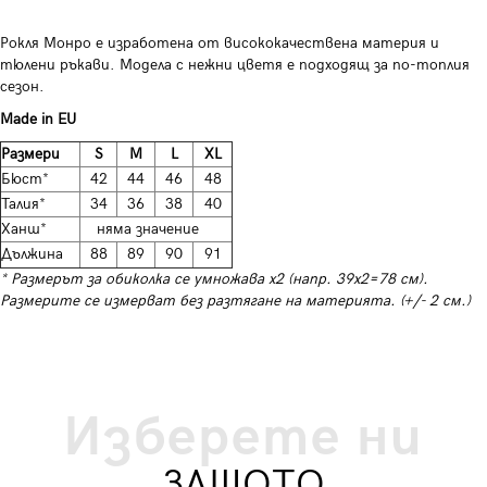
Рокля Монро е изработена от висококачествена материя и
тюлени ръкави. Модела с нежни цветя е подходящ за по-топлия
сезон.
Made in EU
Размери
S
M
L
XL
Бюст*
42
44
46
48
Талия*
34
36
38
40
Ханш*
няма значение
Дължина
88
89
90
91
* Размерът за обиколка се умножава х2 (напр. 39х2=78 см).
Размерите се измерват без разтягане на материята. (+/- 2 см.)
Изберете ни
ЗАЩОТО