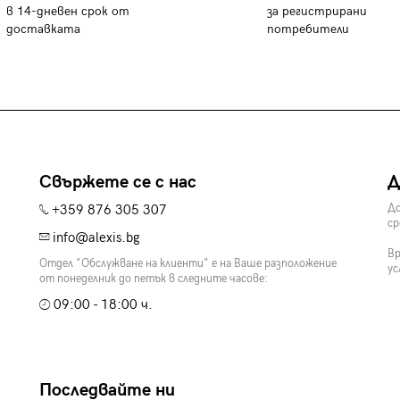
в 14-дневен срок от
за регистрирани
доставката
потребители
Свържете се с нас
Д
+359 876 305 307
До
ср
info@alexis.bg
Вр
Отдел "Обслужване на клиенти" е на Ваше разположение
ус
от понеделник до петък в следните часове:
09:00 - 18:00 ч.
Последвайте ни