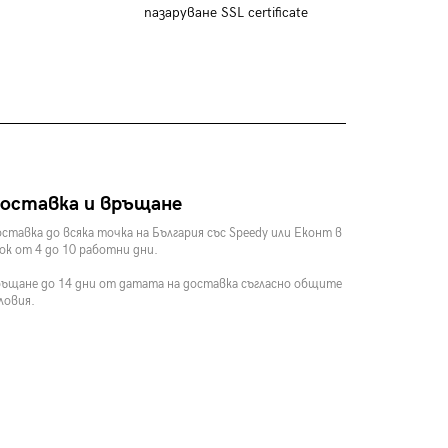
пазаруване SSL certificate
оставка и връщане
ставка до всяка точка на България със Speedy или Еконт в
ок от 4 до 10 работни дни.
ъщане до 14 дни от датата на доставка съгласно общите
ловия.