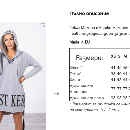
Пълно описание
Рокля Малина е в ярко малине
прави подходяща дори за зимни
Made in EU
Размери:
XS
S
M
Бюст*
41
45
46
Талия*
36
40
41
Ханш*
41
43
44
Дължина от
77
77
77
мишница
Дължина от рамо
93
93
93
* Размерът за обиколка се умн
на материята. (+/- 2 см.)