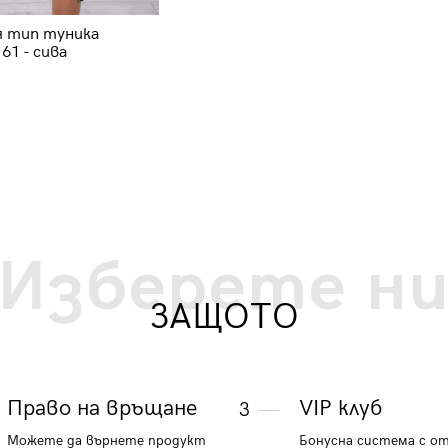
я тип туника
Дамска рокля Ная 8972 - кайсия
61 - сива
26.58 €
51.99 лв.
Изберете н
ЗАЩОТО
Право на връщане
VIP клуб
3
Можете да върнете продукт
Бонусна система с о