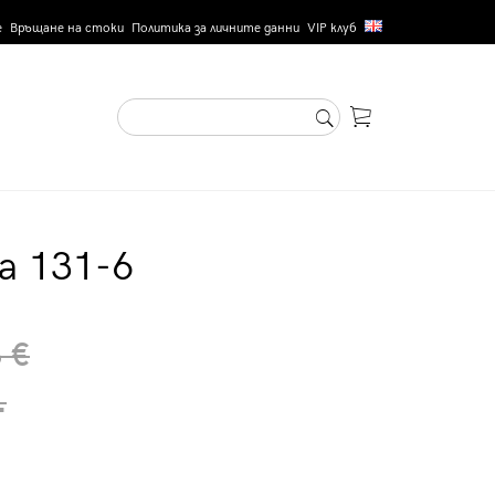
е
Връщане на стоки
Политика за личните данни
VIP клуб
а 131-6
 €
.