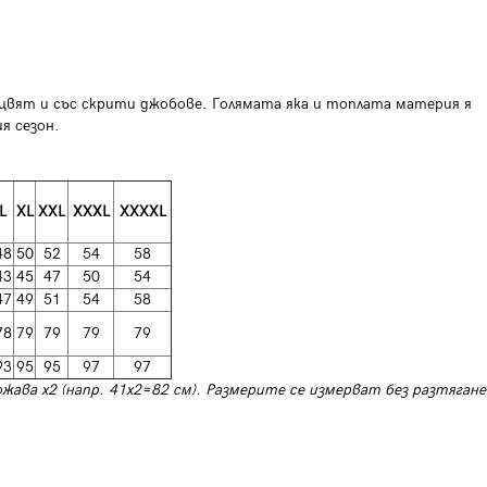
н цвят и със скрити джобове. Голямата яка и топлата материя я
я сезон.
L
XL
XXL
XXXL
XXXXL
48
50
52
54
58
43
45
47
50
54
47
49
51
54
58
78
79
79
79
79
93
95
95
97
97
ожава х2 (напр. 41х2=82 см). Размерите се измерват без разтягане