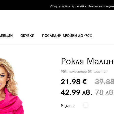
Общи условия
Доставка
Начини на плащан
ЛЕКЦИИ
ОБУВКИ
ПОСЛЕДНИ БРОЙКИ ДО -70%
Рокля Малин
95% полиестер 5% еластан
21.98 €
39.88
42.99 лв.
78 лв
Размери: