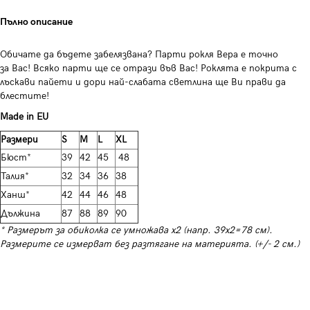
Пълно описание
Обичате да бъдете забелязвана? Парти рокля Вера е точно
за Вас! Всяко парти ще се отрази във Вас! Роклята е покрита с
лъскави пайети и дори най-слабата светлина ще Ви прави да
блестите!
Made in EU
Размери
S
M
L
XL
Бюст*
39
42
45
48
Талия*
32
34
36
38
Ханш*
42
44
46
48
Дължина
87
88
89
90
* Размерът за обиколка се умножава х2 (напр. 39х2=78 см).
Размерите се измерват без разтягане на материята. (+/- 2 см.)