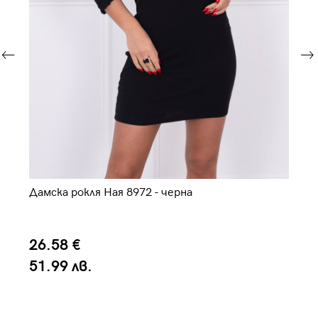
Дамска рокля Ная 8972 - черна
Да
не
26.58 €
2
51.99 лв.
5