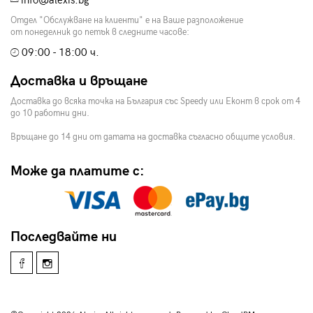
info@alexis.bg
Отдел "Обслужване на клиенти" е на Ваше разположение
от понеделник до петък в следните часове:
09:00 - 18:00 ч.
Доставка и връщане
Доставка до всяка точка на България със Speedy или Еконт в срок от 4
до 10 работни дни.
Връщане до 14 дни от датата на доставка съгласно общите условия.
Може да платите с:
Последвайте ни