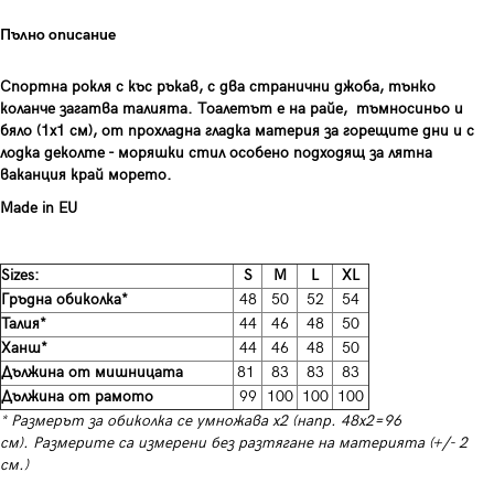
Пълно описание
Спортна рокля с къс ръкав, с два странични джоба, тънко
коланче загатва талията. Тоалетът е на райе, тъмносиньо и
бяло (1х1 см), от прохладна гладка материя за горещите дни и с
лодка деколте - моряшки стил особено подходящ за лятна
ваканция край морето.
Made in EU
Sizes:
S
М
L
XL
Гръдна обиколка*
48
50
52
54
Талия*
44
46
48
50
Ханш*
44
46
48
50
Дължина от мишницата
81
83
83
83
Дължина от рамото
99
100
100
100
* Размерът за обиколка се умножава х2 (напр. 48х2=96
см). Размерите са измерени без разтягане на материята (+/- 2
см.)