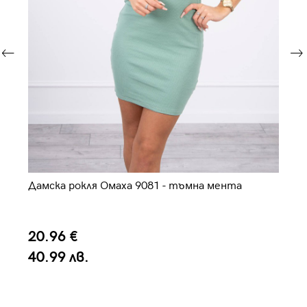
Дамска рокля Омаха 9081 - тъмна мента
Да
20.96 €
2
40.99 лв.
5