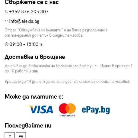
Свържете се с нас
+359 876 305 307
info@alexis.bg
Отдел "Обслужване на клиенти" е на Ваше разположение
от понеделник до петък в следните часове:
09:00 - 18:00 ч.
Доставка и връщане
Доставка до всяка точка на България със Speedy или Еконт в срок от 4
до 10 работни дни.
Връщане до 14 дни от датата на доставка съгласно общите условия.
Може да платите с:
Последвайте ни