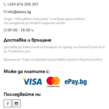
+359 876 305 307
info@alexis.bg
Отдел "Обслужване на клиенти" е на Ваше разположение
от понеделник до петък в следните часове:
09:00 - 18:00 ч.
Доставка и връщане
Доставка до всяка точка на България със Speedy или Еконт в срок от 4
до 10 работни дни.
Връщане до 14 дни от датата на доставка съгласно общите условия.
Може да платите с:
Последвайте ни