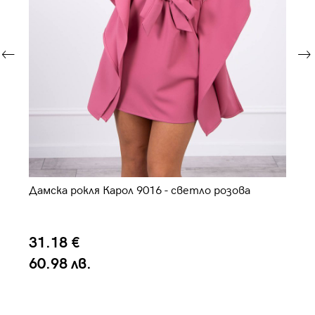
Ас
Дамска рокля Карол 9016 - светло розова
3
31.18 €
6
60.98 лв.