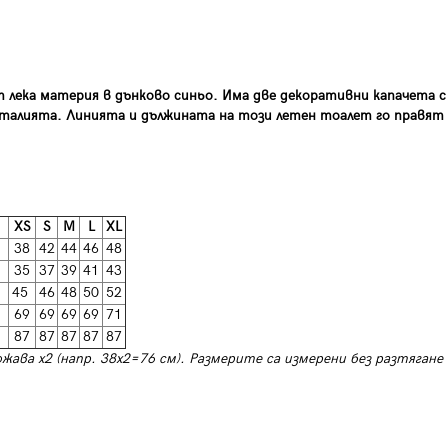
т лека материя в дънково синьо. Има две декоративни капачета с
талията. Линията и дължината на този летен тоалет го правят
XS
S
М
L
XL
38
42
44
46
48
35
37
39
41
43
45
46
48
50
52
69
69
69
69
71
87
87
87
87
87
ожава х2 (напр. 38х2=76 см). Размерите са измерени без разтягане