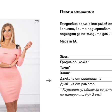
Пълно описание
Ежедневна рокля с къс ръкав о
копчета, които подчертават 
подходящ за по-младите дами.
Made in EU
Sizes:
Гръдна обиколка*
Талия*
Ханш*
Дължина от мишницата
Дължина от рамото
* Размерът за обиколка се умн
на материята (+/- 2 см.)