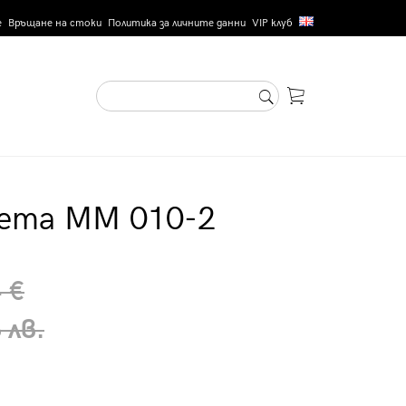
е
Връщане на стоки
Политика за личните данни
VIP клуб
чета MM 010-2
 €
 лв.