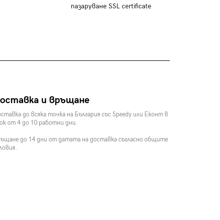
пазаруване SSL certificate
оставка и връщане
ставка до всяка точка на България със Speedy или Еконт в
ок от 4 до 10 работни дни.
ъщане до 14 дни от датата на доставка съгласно общите
ловия.