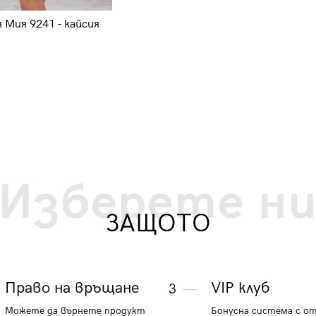
 Мия 9241 - кайсия
Дамска къса рокля Плам 9279 -
бежова
27.60 €
53.98 лв.
Изберете н
ЗАЩОТО
Право на връщане
VIP клуб
3
Можете да върнете продукт
Бонусна система с о