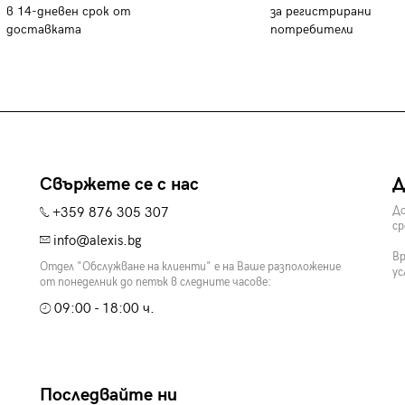
в 14-дневен срок от
за регистрирани
доставката
потребители
Свържете се с нас
Д
+359 876 305 307
До
ср
info@alexis.bg
Вр
Отдел "Обслужване на клиенти" е на Ваше разположение
ус
от понеделник до петък в следните часове:
09:00 - 18:00 ч.
Последвайте ни