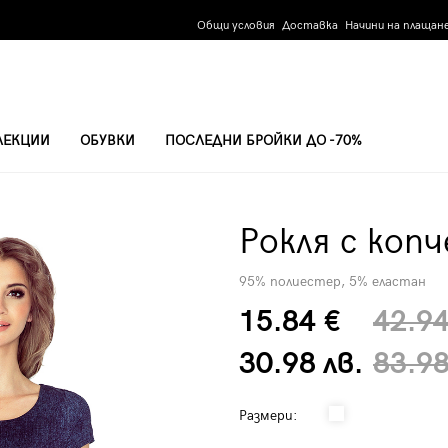
Общи условия
Доставка
Начини на плащан
ЛЕКЦИИ
ОБУВКИ
ПОСЛЕДНИ БРОЙКИ ДО -70%
Рокля с коп
95% полиестер, 5% еластан
15.84 €
42.94
30.98 лв.
83.98
Размери: