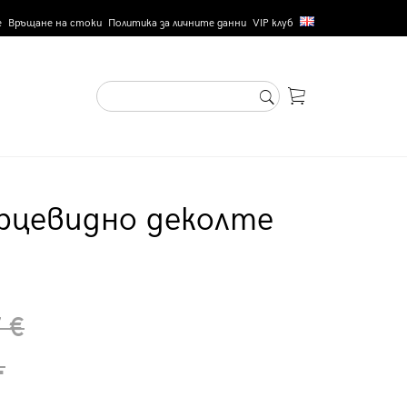
е
Връщане на стоки
Политика за личните данни
VIP клуб
ърцевидно деколте
 €
.