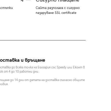
4
тстъпки
Сайта разполага с сигурно
пазаруване SSL certificate
оставка и връщане
ставка до всяка точка на България със Speedy или Еконт в
ок от 4 до 10 работни дни.
ъщане до 14 дни от датата на доставка съгласно общите
ловия.