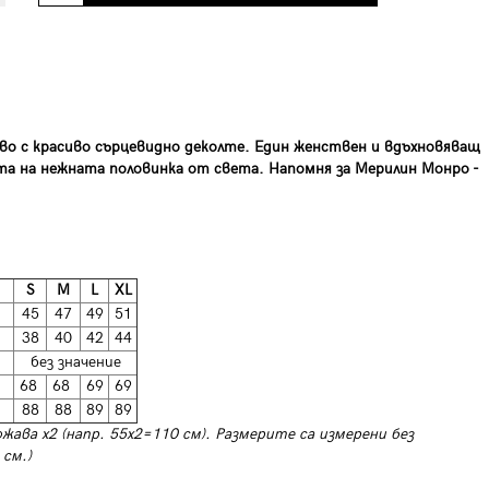
ово с красиво сърцевидно деколте. Един женствен и вдъхновяващ
а на нежната половинка от света. Напомня за Мерилин Монро -
S
M
L
XL
45
47
49
51
38
40
42
44
без значение
68
68
69
69
88
88
89
89
ожава х2 (напр. 55х2=110 см).
Размерите са измерени без
 см.)