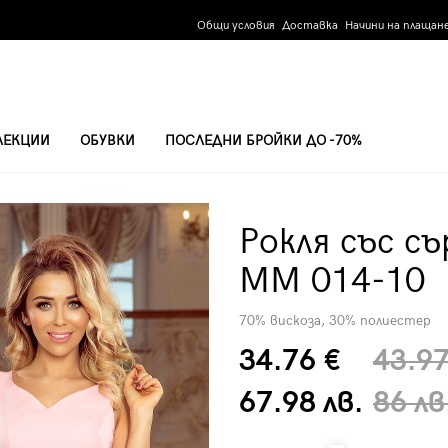
Общи условия
Доставка
Начини на плащан
ЛЕКЦИИ
ОБУВКИ
ПОСЛЕДНИ БРОЙКИ ДО -70%
ОЛТЕ MM 014-10
Рокля със с
MM 014-10
70% вискоза, 30% полиестер
34.76 €
43.97
67.98 лв.
86 лв