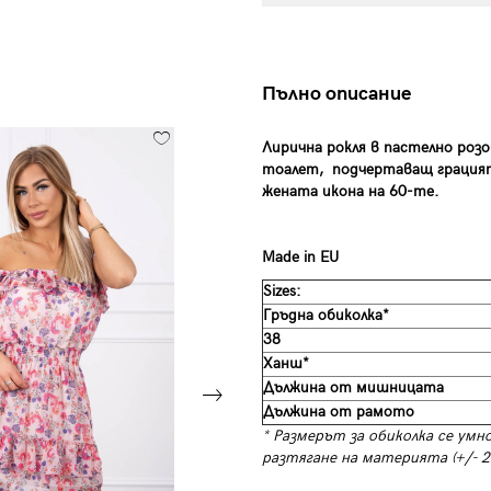
Пълно описание
Лирична рокля в пастелно роз
тоалет, подчертаващ грацият
жената икона на 60-те.
Made in EU
Sizes:
Гръдна обиколка*
38
Ханш*
Дължина от мишницата
Дължина от рамото
* Размерът за обиколка се умн
разтягане на материята (+/- 2