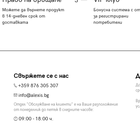
3
Можете да върнете продукт
Бонусна система с о
в 14-дневен срок от
за регистрирани
доставката
потребители
Свържете се с нас
Д
+359 876 305 307
До
ср
info@alexis.bg
Вр
Отдел "Обслужване на клиенти" е на Ваше разположение
ус
от понеделник до петък в следните часове:
09:00 - 18:00 ч.