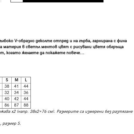
дълбоко V-образно деколте отпред и на гърба, гарнирана с фина
на материя в светъл ментов цвят с рисувани цветя обгръща
, когато желаете да покажете повече...
S
M
L
38
41
44
32
34
36
40
42
44
86
87
88
ожава х2 (напр. 38х2=76 см). Размерите са измерени без разтягане
 размер S.