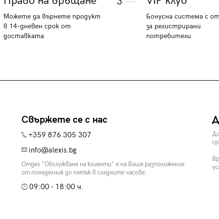
Право на връщане
VIP клуб
3
Можете да върнете продукт
Бонусна система с о
в 14-дневен срок от
за регистрирани
доставката
потребители
Свържете се с нас
Д
+359 876 305 307
До
ср
info@alexis.bg
Вр
Отдел "Обслужване на клиенти" е на Ваше разположение
ус
от понеделник до петък в следните часове:
09:00 - 18:00 ч.