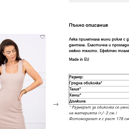
Пълно описание
Лека прилепнала мини рокля с 
дантела. Еластична и прохлад
нежно тялото. Ефектен тоалет
Made in EU
Размер:
Гръдна обиколка*
Талия*
Ханш*
Дължина
* Размерът за обиколка се умн
на материята (+/- 2 см.)
Фотомоделът е с ръст 178 см,