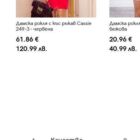
Дамска рокля с къс ръкав Cassie
Дамска рокля
249-3 - червена
бежова
61.86 €
20.96 €
120.99 лв.
40.99 лв.