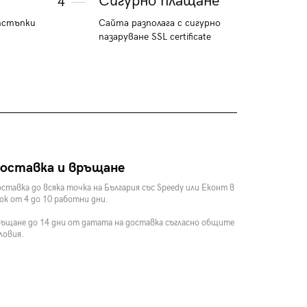
Сигурно плащане
4
тстъпки
Сайта разполага с сигурно
пазаруване SSL certificate
оставка и връщане
ставка до всяка точка на България със Speedy или Еконт в
ок от 4 до 10 работни дни.
ъщане до 14 дни от датата на доставка съгласно общите
ловия.