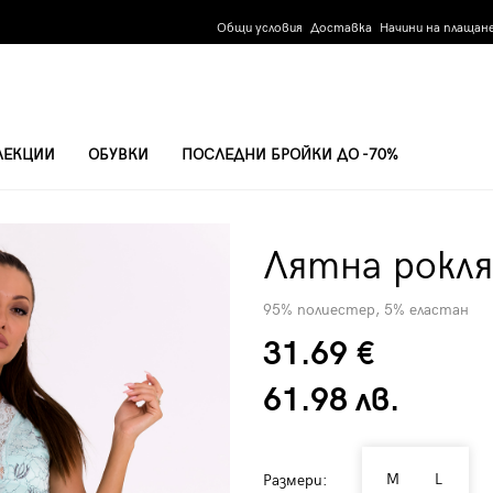
Общи условия
Доставка
Начини на плащан
ЛЕКЦИИ
ОБУВКИ
ПОСЛЕДНИ БРОЙКИ ДО -70%
29-3
Лятна рокля
95% полиестер, 5% еластан
31.69 €
61.98 лв.
M
L
Размери: