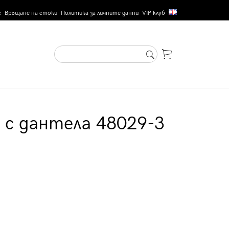
е
Връщане на стоки
Политика за личните данни
VIP клуб
 с дантела 48029-3