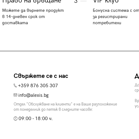
Право на връщане
VIP клуб
3
Можете да върнете продукт
Бонусна система с о
в 14-дневен срок от
за регистрирани
доставката
потребители
Свържете се с нас
Д
+359 876 305 307
До
ср
info@alexis.bg
Вр
Отдел "Обслужване на клиенти" е на Ваше разположение
ус
от понеделник до петък в следните часове:
09:00 - 18:00 ч.