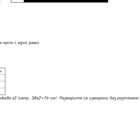
а част с едно рамо.
н
ожава х2 (напр. 38х2=76 см). Размерите са измерени без разтягане