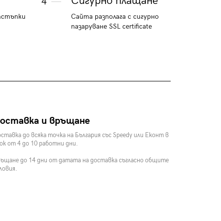
Сигурно плащане
4
тстъпки
Сайта разполага с сигурно
пазаруване SSL certificate
оставка и връщане
ставка до всяка точка на България със Speedy или Еконт в
ок от 4 до 10 работни дни.
ъщане до 14 дни от датата на доставка съгласно общите
ловия.