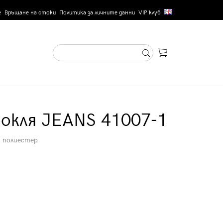
е
Връщане на стоки
Политика за личните данни
VIP клуб
окля JEANS 41007-1
% полиестер