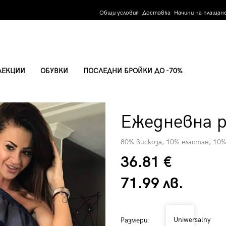
Общи условия
Доставка
Начини на плащан
ЛЕКЦИИ
ОБУВКИ
ПОСЛЕДНИ БРОЙКИ ДО -70%
007-1
Ежедневна р
80% вискоза, 10% еластан, 10
36.81 €
71.99 лв.
Uniwersalny
Размери: