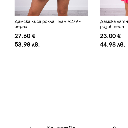
Дамска къса рокля Плам 9279 -
Дамска лятна
черна
розов неон
27.60 €
23.00 €
53.98 лв.
44.98 лв.