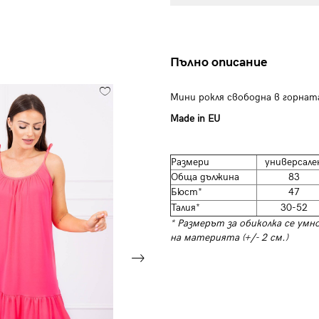
Пълно описание
Мини рокля свободна в горнат
Made in EU
Размери
универсале
Обща дължина
83
Бюст*
47
Талия*
30-52
* Размерът за обиколка се умн
на материята (+/- 2 см.)