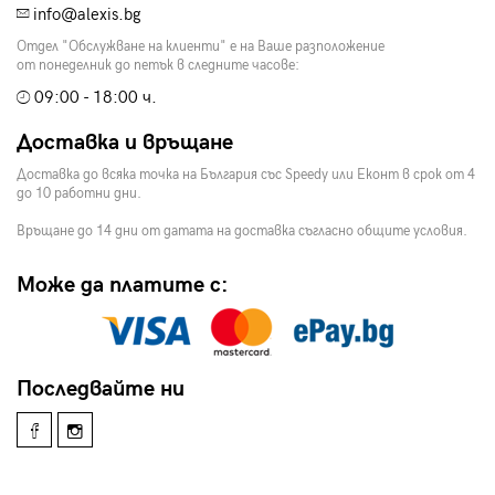
info@alexis.bg
Отдел "Обслужване на клиенти" е на Ваше разположение
от понеделник до петък в следните часове:
09:00 - 18:00 ч.
Доставка и връщане
Доставка до всяка точка на България със Speedy или Еконт в срок от 4
до 10 работни дни.
Връщане до 14 дни от датата на доставка съгласно общите условия.
Може да платите с:
Последвайте ни