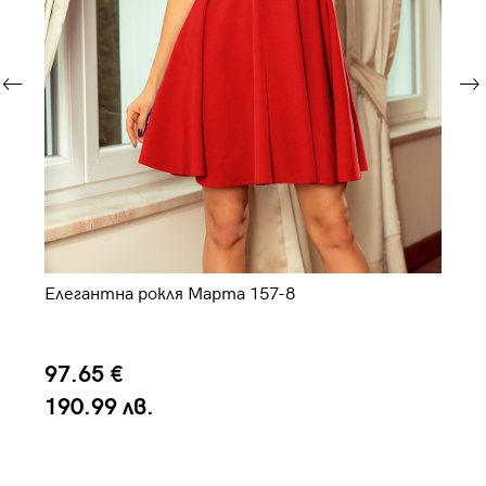
Елегантна рокля Марта 157-8
Ел
97.65 €
9
190.99 лв.
1