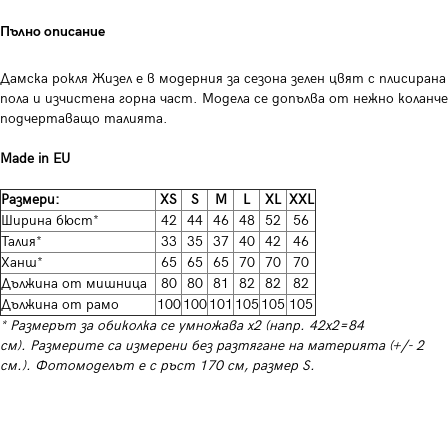
Пълно описание
Дамска рокля Жизел е в модерния за сезона зелен цвят с плисирана
пола и изчистена горна част. Модела се допълва от нежно коланче
подчертаващо талията.
Made in EU
Размери:
XS
S
M
L
XL
XXL
Ширина бюст*
42
44
46
48
52
56
Талия*
33
35
37
40
42
46
Ханш*
65
65
65
70
70
70
Дължина от мишница
80
80
81
82
82
82
Дължина от рамо
100
100
101
105
105
105
* Размерът за обиколка се умножава х2 (напр. 42х2=84
см). Размерите са измерени без разтягане на материята (+/- 2
см.). Фотомоделът е с ръст 170 см, размер S.