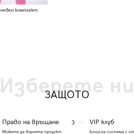
дневен комплект
Дамски комплект Лазарина 928
- бежов
27.60 €
53.98 лв.
Изберете н
ЗАЩОТО
Право на връщане
VIP клуб
3
Можете да върнете продукт
Бонусна система с о