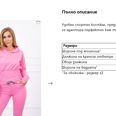
Пълно описание
Удобен спортен костюм, предн
се адаптира перфектно към т
Размери
Ширина под мишница*
Дължина на крачола отвътре
Обща дължина
Ширина на бедрата*
*За обиколка - размер х2