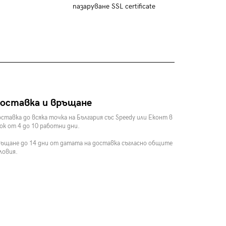
пазаруване SSL certificate
оставка и връщане
ставка до всяка точка на България със Speedy или Еконт в
ок от 4 до 10 работни дни.
ъщане до 14 дни от датата на доставка съгласно общите
ловия.