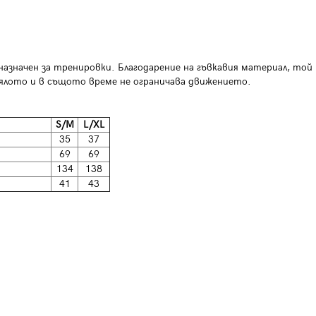
азначен за тренировки. Благодарение на гъвкавия материал, той
ялото и в същото време не ограничава движението.
S/M
L/XL
35
37
69
69
134
138
41
43