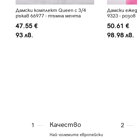
я
Дамски комплект Queen с 3/4
Дамски еже
ръкав 66977 - тъмна мента
9323 - розов
47.55 €
50.61 €
93 лв.
98.98 лв.
Качество
1
2
Най-големите европейски