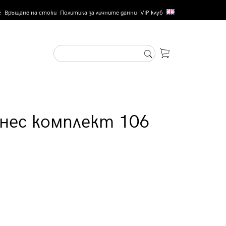
е
Връщане на стоки
Политика за личните данни
VIP клуб
нес комплект 106