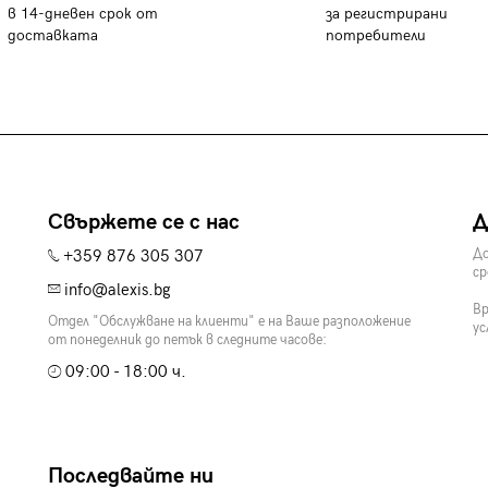
в 14-дневен срок от
за регистрирани
доставката
потребители
Свържете се с нас
Д
+359 876 305 307
До
ср
info@alexis.bg
Вр
Отдел "Обслужване на клиенти" е на Ваше разположение
ус
от понеделник до петък в следните часове:
09:00 - 18:00 ч.
Последвайте ни