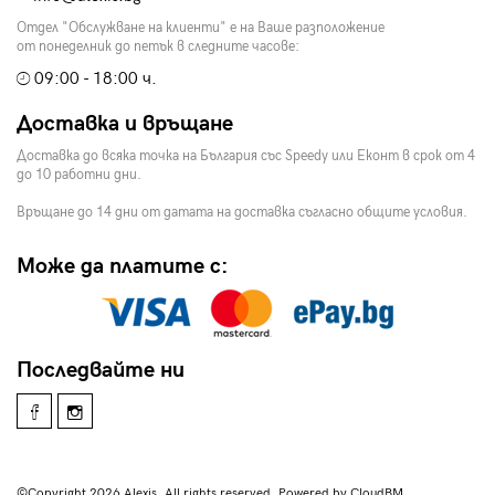
Отдел "Обслужване на клиенти" е на Ваше разположение
от понеделник до петък в следните часове:
09:00 - 18:00 ч.
Доставка и връщане
Доставка до всяка точка на България със Speedy или Еконт в срок от 4
до 10 работни дни.
Връщане до 14 дни от датата на доставка съгласно общите условия.
Може да платите с:
Последвайте ни
©Copyright 2026 Alexis. All rights reserved. Powered by CloudBM.