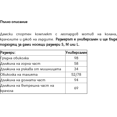
Пълно описание
Дамски спортен комплект с леопардов мотив на колана,
крачолите и джоб на гърдите.
Размерът е универсален и ще бъде
подходящ за дами носещи размери S, M или L.
Размери:
Универсален
Гръдна обиколка
98
Дължина на горна част
58
Дължина на ръкава от мишницата
34
Обиколка на талията
52/78
Дължина на долната част
94
Дължина на вътрешна част на
69
крачола