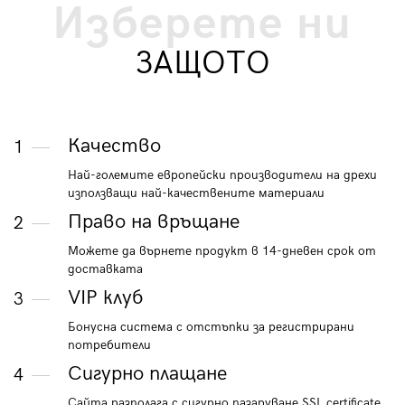
Изберете ни
ЗАЩОТО
Качество
1
Най-големите европейски производители на дрехи
използващи най-качествените материали
Право на връщане
2
Можете да върнете продукт в 14-дневен срок от
доставката
VIP клуб
3
Бонусна система с отстъпки за регистрирани
потребители
Сигурно плащане
4
Сайта разполага с сигурно пазаруване SSL certificate