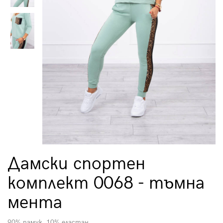
Дамски спортен
комплект 0068 - тъмна
мента
90% памук, 10% еластан