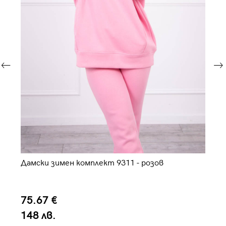
Дамски зимен комплект 9311 - розов
Да
75.67 €
5
148 лв.
1