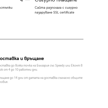
4
тстъпки
Сайта разполага с сигурно
пазаруване SSL certificate
оставка и връщане
ставка до всяка точка на България със Speedy или Еконт в
ок от 4 до 10 работни дни.
ъщане до 14 дни от датата на доставка съгласно общите
ловия.