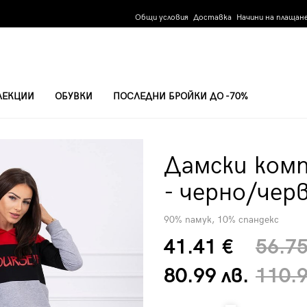
Общи условия
Доставка
Начини на плащан
ЛЕКЦИИ
ОБУВКИ
ПОСЛЕДНИ БРОЙКИ ДО -70%
56 - ЧЕРНО/ЧЕРВЕНО
Дамски комп
- черно/чер
90% памук, 10% спандекс
41.41 €
56.75
80.99 лв.
110.9