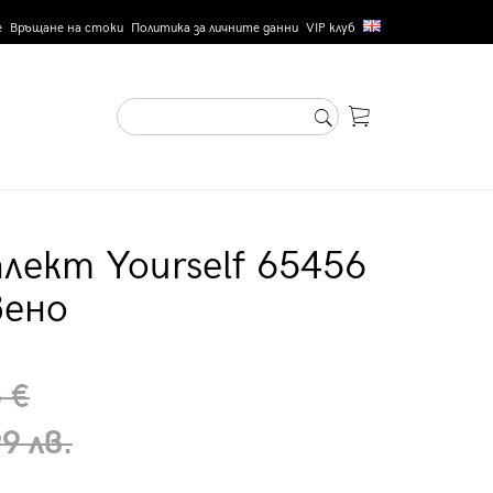
е
Връщане на стоки
Политика за личните данни
VIP клуб
лект Yourself 65456
вено
 €
9 лв.