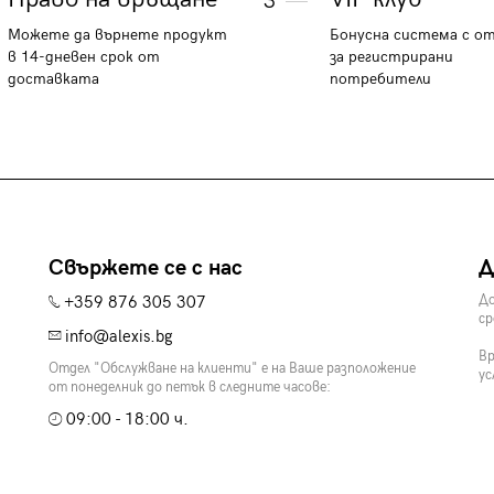
3
Можете да върнете продукт
Бонусна система с о
в 14-дневен срок от
за регистрирани
доставката
потребители
Свържете се с нас
Д
+359 876 305 307
До
ср
info@alexis.bg
Вр
Отдел "Обслужване на клиенти" е на Ваше разположение
ус
от понеделник до петък в следните часове:
09:00 - 18:00 ч.