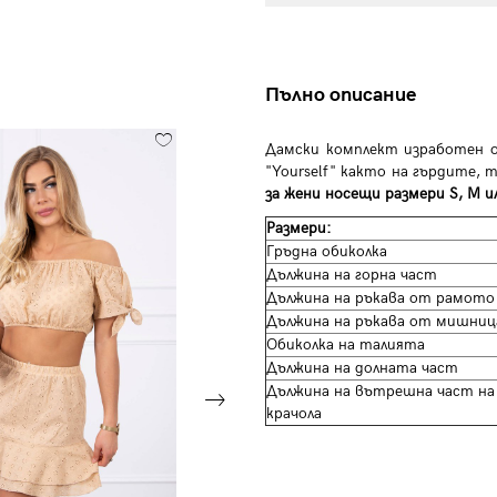
Пълно описание
Дамски комплект изработен 
"Yourself" както на гърдите,
за жени носещи размери S, M ил
Размери:
Гръдна обиколка
Дължина на горна част
Дължина на ръкава от рамото
Дължина на ръкава от мишни
Обиколка на талията
Дължина на долната част
Дължина на вътрешна част на
крачола