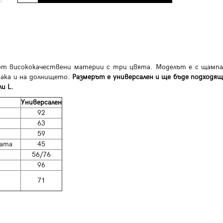
от висококачествени материи с три цвята. Моделът е с щампа
 така и на долнището.
Размерът е универсален и ще бъде подходя
и L.
Универсален
92
63
59
цата
45
56/76
96
71