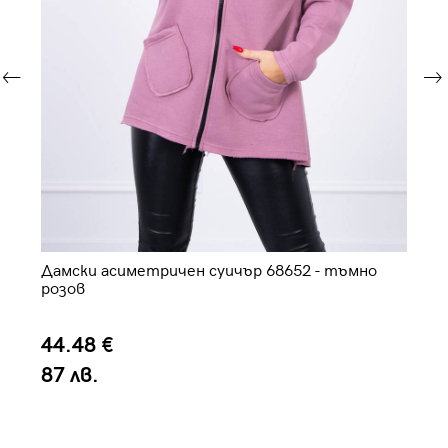
Дамски асиметричен суичър 68652 - тъмно
Да
розов
44.48 €
3
87 лв.
7