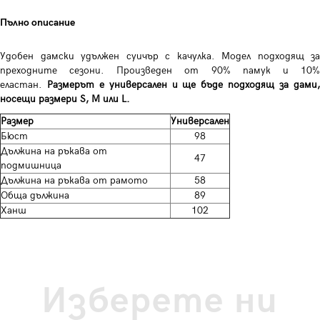
Пълно описание
Удобен дамски удължен суичър с качулка. Модел подходящ за
преходните сезони. Произведен от 90% памук и 10%
еластан.
Размерът е универсален и ще бъде подходящ за дами
носещи размери S, M или L.
Размер
Универсален
Бюст
98
Дължина на ръкава от
47
подмишница
Дължина на ръкава от рамото
58
Обща дължина
89
Ханш
102
Изберете ни