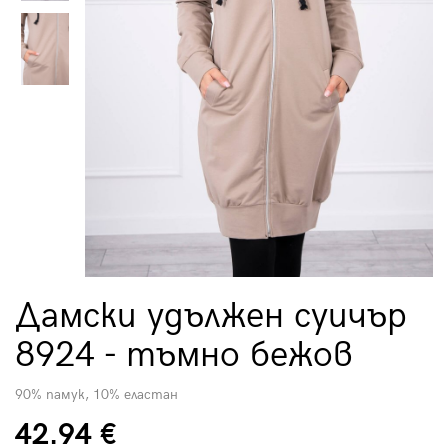
Дамски удължен суичър
8924 - тъмно бежов
90% памук, 10% еластан
42.94 €