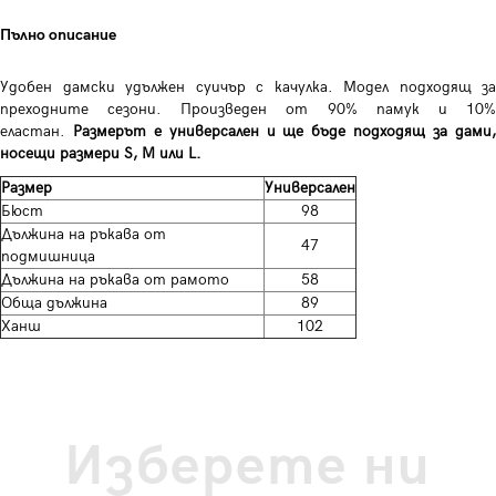
Пълно описание
Удобен дамски удължен суичър с качулка. Модел подходящ за
преходните сезони. Произведен от 90% памук и 10%
еластан.
Размерът е универсален и ще бъде подходящ за дами
носещи размери S, M или L.
Размер
Универсален
Бюст
98
Дължина на ръкава от
47
подмишница
Дължина на ръкава от рамото
58
Обща дължина
89
Ханш
102
Изберете ни