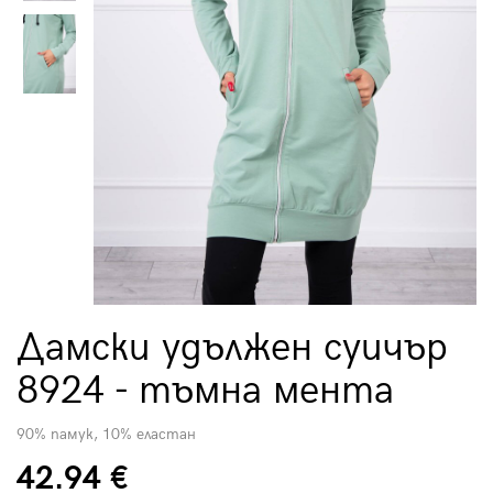
Дамски удължен суичър
8924 - тъмна мента
90% памук, 10% еластан
42.94 €