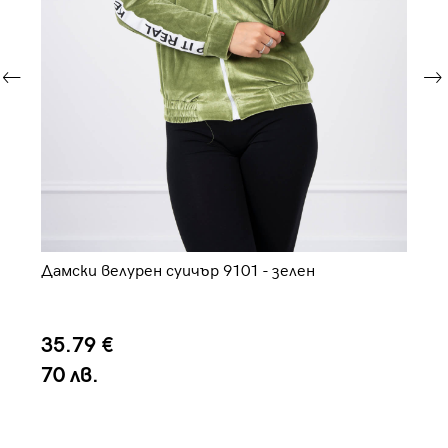
Дамски велурен суичър 9101 - зелен
Да
35.79 €
4
70 лв.
8