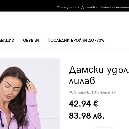
Общи условия
Доставка
Начини на плащан
ЛЕКЦИИ
ОБУВКИ
ПОСЛЕДНИ БРОЙКИ ДО -70%
ЛИЛАВ
Дамски удъл
лилав
90% памук, 10% еластан
42.94 €
83.98 лв.