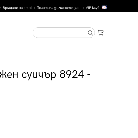
е
Връщане на стоки
Политика за личните данни
VIP клуб
жен суичър 8924 -