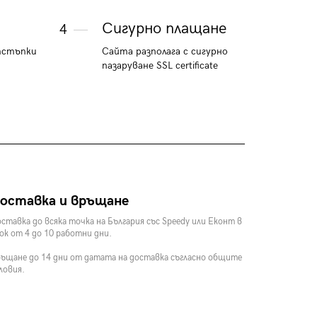
Сигурно плащане
4
тстъпки
Сайта разполага с сигурно
пазаруване SSL certificate
оставка и връщане
ставка до всяка точка на България със Speedy или Еконт в
ок от 4 до 10 работни дни.
ъщане до 14 дни от датата на доставка съгласно общите
ловия.