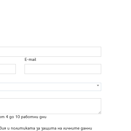
E-mail
от 4 до 10 работни дни
вия
и
политиката за защита на личните данни