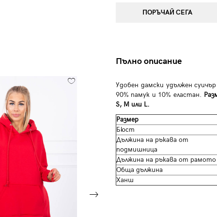
ПОРЪЧАЙ СЕГА
Пълно описание
Удобен дамски удължен суичър
90% памук и 10% еластан.
Раз
S, M или L.
Размер
Бюст
Дължина на ръкава от
подмишница
Дължина на ръкава от рамото
Обща дължина
Ханш