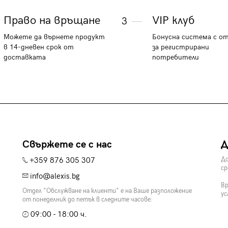
Право на връщане
VIP клуб
3
Можете да върнете продукт
Бонусна система с о
в 14-дневен срок от
за регистрирани
доставката
потребители
Свържете се с нас
Д
+359 876 305 307
До
ср
info@alexis.bg
Вр
Отдел "Обслужване на клиенти" е на Ваше разположение
ус
от понеделник до петък в следните часове:
09:00 - 18:00 ч.