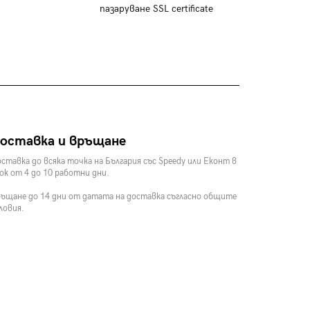
пазаруване SSL certificate
оставка и връщане
ставка до всяка точка на България със Speedy или Еконт в
ок от 4 до 10 работни дни.
ъщане до 14 дни от датата на доставка съгласно общите
ловия.