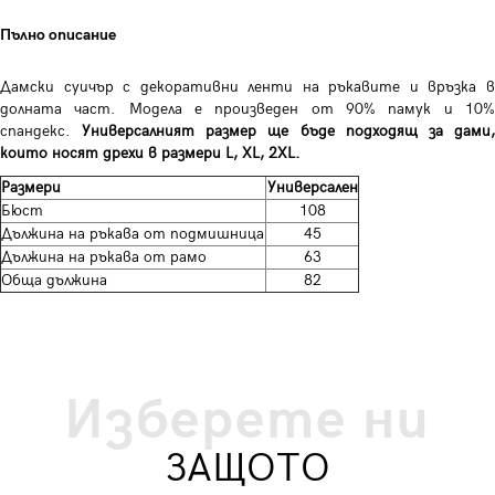
Пълно описание
Дамски суичър с декоративни ленти на ръкавите и връзка в
долната част. Модела е произведен от 90% памук и 10%
спандекс.
Универсалният размер ще бъде подходящ за дами
които носят дрехи в размери L, XL, 2XL.
Размери
Универсален
Бюст
108
Дължина на ръкава от подмишница
45
Дължина на ръкава от рамо
63
Обща дължина
82
Изберете ни
ЗАЩОТО