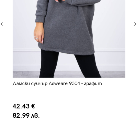
Дамски суичър Asweare 9304 - графит
Да
42.43 €
4
82.99 лв.
8