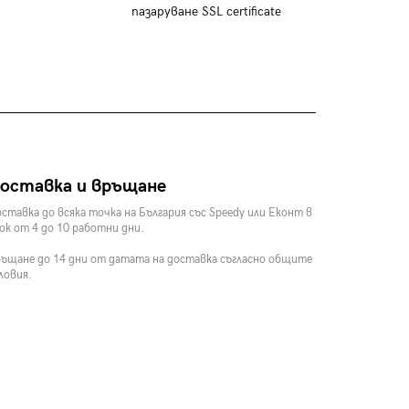
пазаруване SSL certificate
оставка и връщане
ставка до всяка точка на България със Speedy или Еконт в
ок от 4 до 10 работни дни.
ъщане до 14 дни от датата на доставка съгласно общите
ловия.