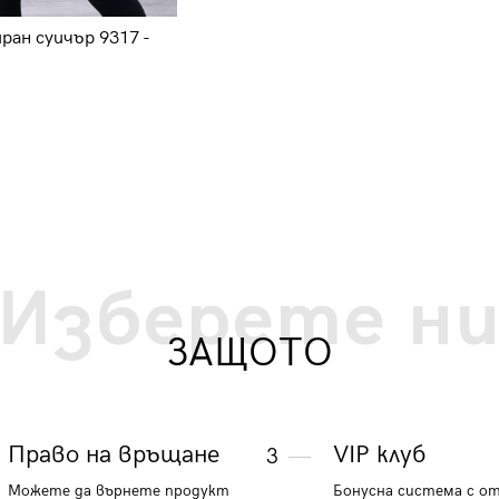
ран суичър 9317 -
Дамски зимен суичър 9310 - екр
43.97 €
86 лв.
Изберете н
ЗАЩОТО
Право на връщане
VIP клуб
3
Можете да върнете продукт
Бонусна система с о