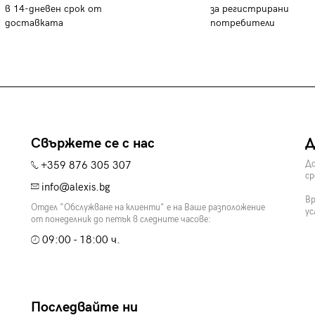
в 14-дневен срок от
за регистрирани
доставката
потребители
Свържете се с нас
Д
+359 876 305 307
До
ср
info@alexis.bg
Вр
Отдел "Обслужване на клиенти" е на Ваше разположение
ус
от понеделник до петък в следните часове:
09:00 - 18:00 ч.
Последвайте ни