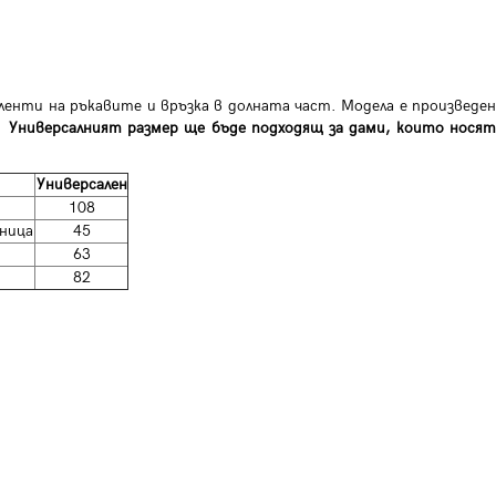
ленти на ръкавите и връзка в долната част. Модела е произведен
.
Универсалният размер ще бъде подходящ за дами, които нося
Универсален
108
ница
45
63
82