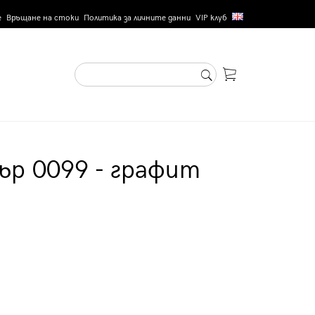
е
Връщане на стоки
Политика за личните данни
VIP клуб
ър 0099 - графит