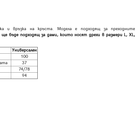
лка и връзка на кръста. Модела е подходящ за преходните
 ще бъде подходящ за дами, които носят дрехи в размери L, XL
Универсален
100
цата
37
74/78
94