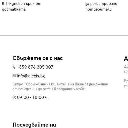
в 14-дневен срок от
за регистрирани
доставката
потребители
Свържете се с нас
Д
+359 876 305 307
До
ср
info@alexis.bg
Вр
Отдел "Обслужване на клиенти" е на Ваше разположение
ус
от понеделник до петък в следните часове:
09:00 - 18:00 ч.
Последвайте ни