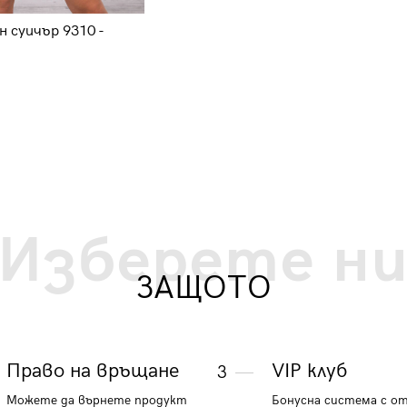
 суичър 9310 -
Дамски удължен суичър 9319 -
светло розов
41.41 €
80.99 лв.
Изберете н
ЗАЩОТО
Право на връщане
VIP клуб
3
Можете да върнете продукт
Бонусна система с о