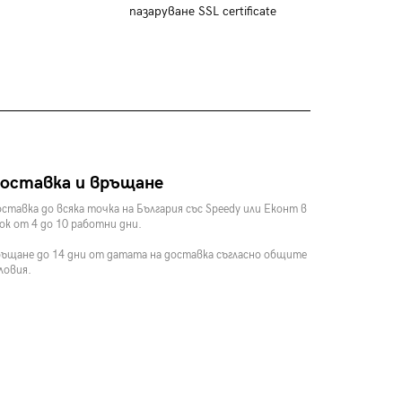
пазаруване SSL certificate
оставка и връщане
ставка до всяка точка на България със Speedy или Еконт в
ок от 4 до 10 работни дни.
ъщане до 14 дни от датата на доставка съгласно общите
ловия.