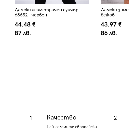
Дамски асиметричен суичър
Дамски зимен
68652 - червен
бежов
44.48 €
43.97 €
87 лв.
86 лв.
Качество
1
2
Най-големите европейски