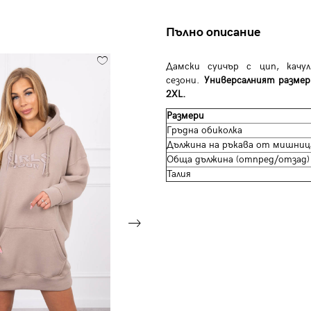
Пълно описание
Дамски суичър с цип, качу
сезони.
Универсалният размер
2XL.
Размери
Гръдна обиколка
Дължина на ръкава от мишни
Обща дължина (отпред/отзад)
Талия