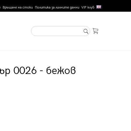
е
Връщане на стоки
Политика за личните данни
VIP клуб
ър 0026 - бежов