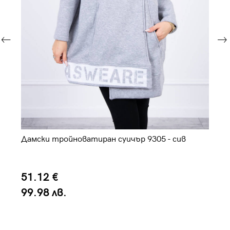
Дамски тройноватиран суичър 9305 - сив
Да
51.12 €
4
99.98 лв.
8