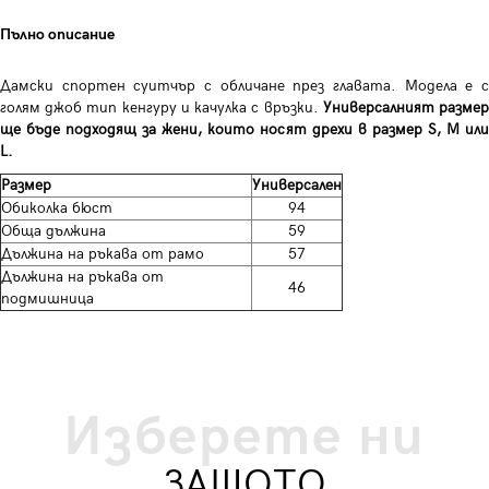
Пълно описание
Дамски спортен суитчър с обличане през главата. Модела е с
голям джоб тип кенгуру и качулка с връзки.
Универсалният разме
ще бъде подходящ за жени, които носят дрехи в размер S, M или
L.
Размер
Универсален
Обиколка бюст
94
Обща дължина
59
Дължина на ръкава от рамо
57
Дължина на ръкава от
46
подмишница
Изберете ни
ЗАЩОТО