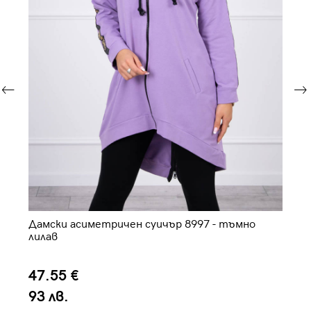
Дамски асиметричен суичър 8997 - тъмно
Да
лилав
47.55 €
3
93 лв.
7