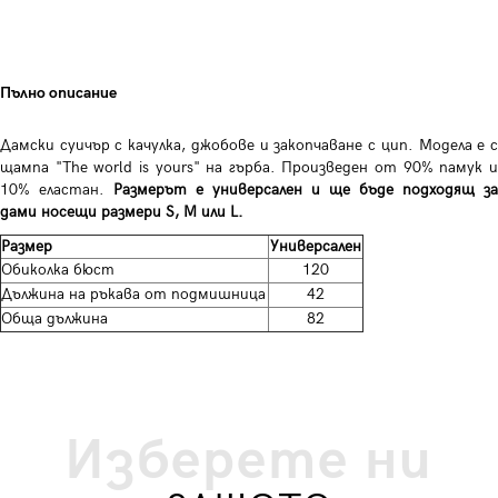
Пълно описание
Дамски суичър с качулка, джобове и закопчаване с цип. Модела е с
щампа "The world is yours" на гърба. Произведен от 90% памук и
10% еластан.
Размерът е универсален и ще бъде подходящ за
дами носещи размери S, M или L.
Размер
Универсален
Обиколка бюст
120
Дължина на ръкава от подмишница
42
Обща дължина
82
Изберете ни