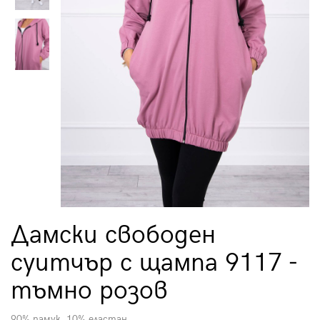
Дамски свободен
суитчър с щампа 9117 -
тъмно розов
90% памук, 10% еластан