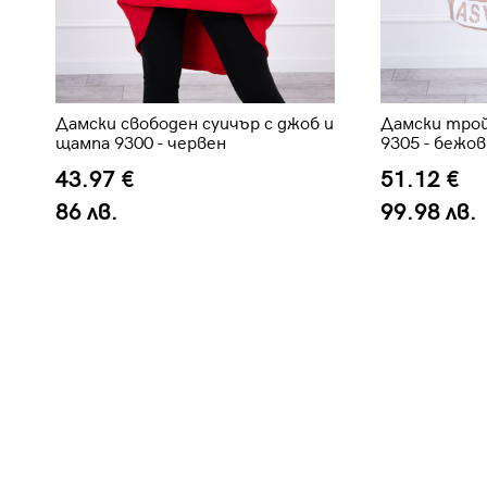
Дамски свободен суичър с джоб и
Дамски тро
щампа 9300 - червен
9305 - бежов
43.97 €
51.12 €
86 лв.
99.98 лв.