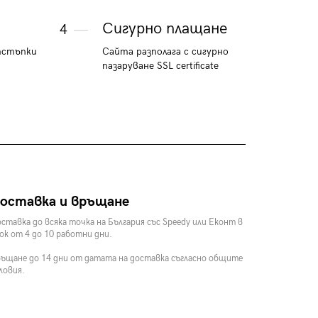
Сигурно плащане
4
тстъпки
Сайта разполага с сигурно
пазаруване SSL certificate
оставка и връщане
ставка до всяка точка на България със Speedy или Еконт в
ок от 4 до 10 работни дни.
ъщане до 14 дни от датата на доставка съгласно общите
ловия.