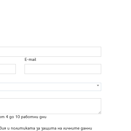
E-mail
от 4 до 10 работни дни
вия
и
политиката за защита на личните данни