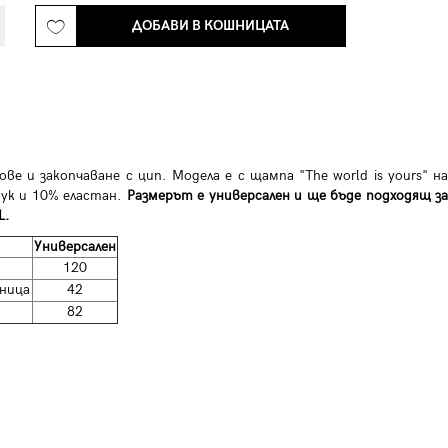
ДОБАВИ В КОШНИЦАТА
ове и закопчаване с цип. Модела е с щампа "The world is yours" на
ук и 10% еластан.
Размерът е универсален и ще бъде подходящ з
L.
Универсален
120
ница
42
82