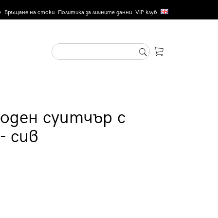
е
Връщане на стоки
Политика за личните данни
VIP клуб
оден суитчър с
- сив