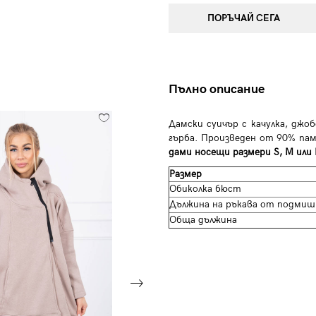
ПОРЪЧАЙ СЕГА
Пълно описание
Дамски суичър с качулка, джоб
гърба. Произведен от 90% пам
дами носещи размери S, M или 
Размер
Обиколка бюст
Дължина на ръкава от подмиш
Обща дължина