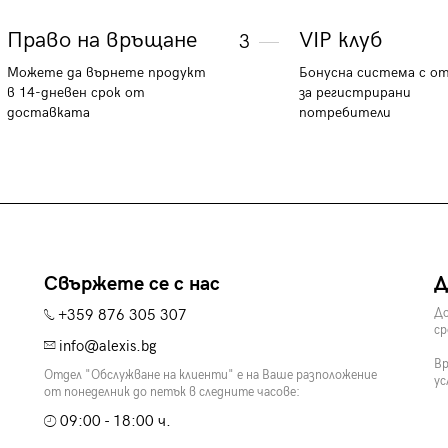
Право на връщане
VIP клуб
3
Можете да върнете продукт
Бонусна система с о
в 14-дневен срок от
за регистрирани
доставката
потребители
Свържете се с нас
Д
+359 876 305 307
До
ср
info@alexis.bg
Вр
Отдел "Обслужване на клиенти" е на Ваше разположение
ус
от понеделник до петък в следните часове:
09:00 - 18:00 ч.