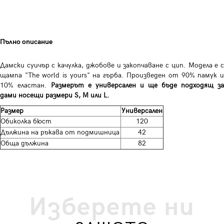
Пълно описание
Дамски суичър с качулка, джобове и закопчаване с цип. Модела е с
щампа "The world is yours" на гърба. Произведен от 90% памук и
10% еластан.
Размерът е универсален и ще бъде подходящ за
дами носещи размери S, M или L.
Размер
Универсален
Обиколка бюст
120
Дължина на ръкава от подмишница
42
Обща дължина
82
Изберете ни