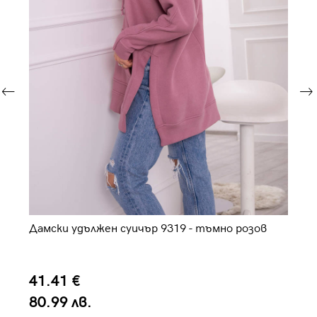
Дамски удължен суичър 9319 - тъмно розов
Да
41.41 €
4
80.99 лв.
8