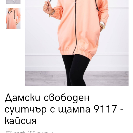
Дамски свободен
суитчър с щампа 9117 -
кайсия
90% памук, 10% еластан