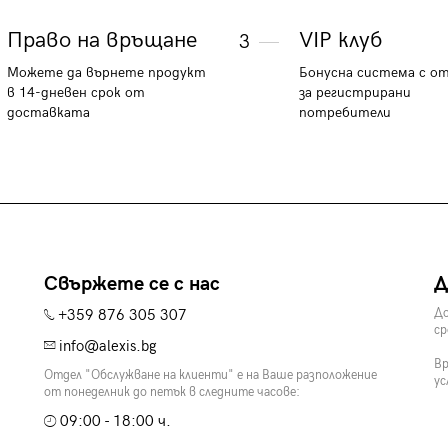
Право на връщане
VIP клуб
3
Можете да върнете продукт
Бонусна система с о
в 14-дневен срок от
за регистрирани
доставката
потребители
Свържете се с нас
Д
+359 876 305 307
До
ср
info@alexis.bg
Вр
Отдел "Обслужване на клиенти" е на Ваше разположение
ус
от понеделник до петък в следните часове:
09:00 - 18:00 ч.