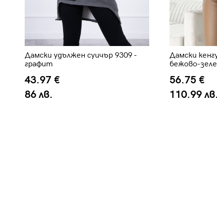
ю
Дамски удължен суичър 9309 -
Дамски кенгу
графит
бежово-зел
43.97 €
56.75 €
86 лв.
110.99 лв