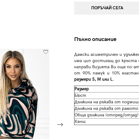
ПОРЪЧАЙ СЕГА
Пълно описание
Дамски асиметричен и удължен
има цип достигащ до кръста 
направи визията Ви още по-ат
от 90% памук и 10% еласта
размери S, M или L.
Размер
Бюст
Дължина на ръкава от подмиш
Дължина на ръкава от рамото
Обща дължина (отпред/отзад)
Ханш