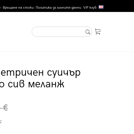
е
Връщане на стоки
Политика за личните данни
VIP клуб
метричен суичър
о сив меланж
 €
.