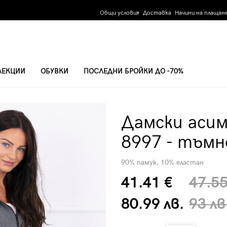
Общи условия
Доставка
Начини на плащан
ЛЕКЦИИ
ОБУВКИ
ПОСЛЕДНИ БРОЙКИ ДО -70%
97 - ТЪМНО СИВ МЕЛАНЖ
Дамски аси
8997 - тъмн
90% памук, 10% еластан
41.41 €
47.55
80.99 лв.
93 лв