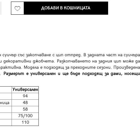
ДОБАВИ В КОШНИЦАТА
 суичър със закопчаване с цип отпред. В задната част на суичъра
и декоративни джобчета. Разкопчаването на задния цип може да
рактивна. Модела е подходящ за преходните сезони. Произведена
н.
Размерът е универсален и ще бъде подходящ за дами, носещи
Универсален
94
ница
48
58
75/100
110