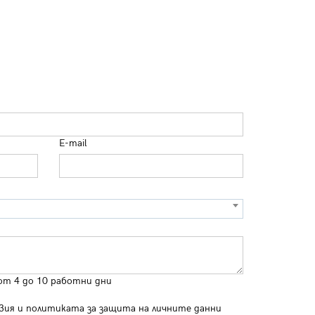
E-mail
от 4 до 10 работни дни
вия
и
политиката за защита на личните данни