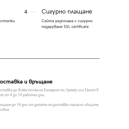
Сигурно плащане
4
тстъпки
Сайта разполага с сигурно
пазаруване SSL certificate
оставка и връщане
ставка до всяка точка на България със Speedy или Еконт в
ок от 4 до 10 работни дни.
ъщане до 14 дни от датата на доставка съгласно общите
ловия.