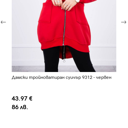
Дамски тройноватиран суичър 9312 - червен
Да
43.97 €
4
86 лв.
8