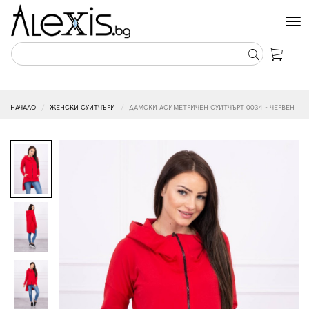
Tog
nav
НАЧАЛО
ЖЕНСКИ СУИТЧЪРИ
ДАМСКИ АСИМЕТРИЧЕН СУИТЧЪРТ 0034 - ЧЕРВЕН