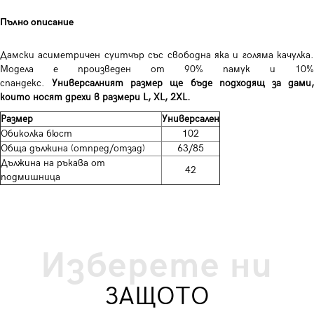
Пълно описание
Дамски асиметричен суитчър със свободна яка и голяма качулка.
Модела е произведен от 90% памук и 10%
спандекс.
Универсалният размер ще бъде подходящ за дами
които носят дрехи в размери L, XL, 2XL.
Размер
Универсален
Обиколка бюст
102
Обща дължина (отпред/отзад)
63/85
Дължина на ръкава от
42
подмишница
Изберете ни
ЗАЩОТО