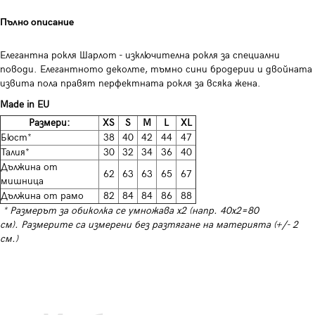
Пълно описание
Елегантна рокля Шарлот - изключителна рокля за специални
поводи. Елегантното деколте, тъмно сини бродерии и двойната
извита пола правят перфектната рокля за всяка жена.
Made in EU
Размери:
XS
S
M
L
XL
Бюст*
38
40
42
44
47
Талия*
30
32
34
36
40
Дължина от
62
63
63
65
67
мишница
Дължина от рамо
82
84
84
86
88
* Размерът за обиколка се умножава х2 (напр. 40х2=80
см). Размерите са измерени без разтягане на материята (+/- 2
см.)