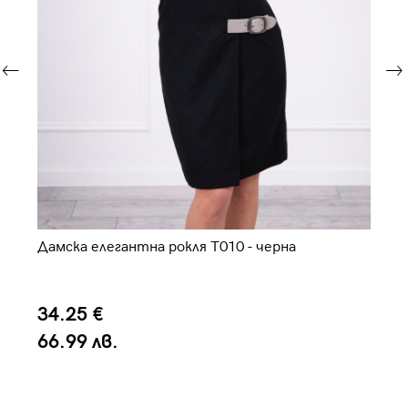
Дамска елегантна рокля T010 - черна
Ел
34.25 €
9
66.99 лв.
1