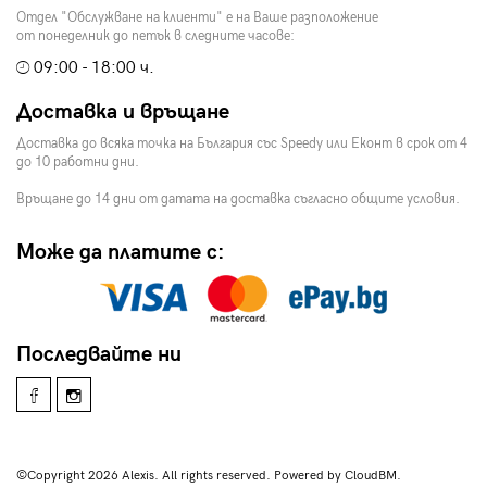
Отдел "Обслужване на клиенти" е на Ваше разположение
от понеделник до петък в следните часове:
09:00 - 18:00 ч.
Доставка и връщане
Доставка до всяка точка на България със Speedy или Еконт в срок от 4
до 10 работни дни.
Връщане до 14 дни от датата на доставка съгласно общите условия.
Може да платите с:
Последвайте ни
©Copyright 2026 Alexis. All rights reserved. Powered by CloudBM.