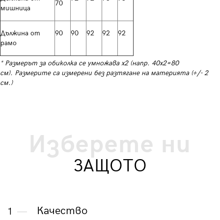
70
мишница
Дължина от
90
90
92
92
92
рамо
* Размерът за обиколка се умножава х2 (напр. 40х2=80
см). Размерите са измерени без разтягане на материята (+/- 2
см.)
Изберете ни
ЗАЩОТО
Качество
1