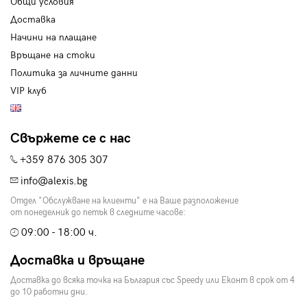
Общи условия
Доставка
Начини на плащане
Връщане на стоки
Политика за личните данни
VIP клуб
Свържете се с нас
+359 876 305 307
info@alexis.bg
Отдел "Обслужване на клиенти" е на Ваше разположение
от понеделник до петък в следните часове:
09:00 - 18:00 ч.
Доставка и връщане
Доставка до всяка точка на България със Speedy или Еконт в срок от 4
до 10 работни дни.