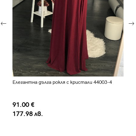
Елегантна дълга рокля с кристали 44003-4
Да
91.00 €
3
177.98 лв.
6