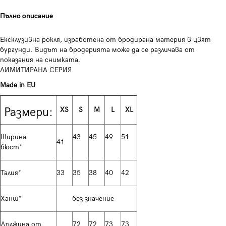
Пълно описание
Ексклузивна рокля, изработена от бродирана материя в цвят
бургунди. Видът на бродерията може да се различава от
показания на снимката.
ЛИМИТИРАНА СЕРИЯ
Made in EU
Размери:
XS
S
M
L
XL
Ширина
43
45
49
51
41
бюст*
Талия*
33
35
38
40
42
Ханш*
без значение
Дължина от
72
72
73
73