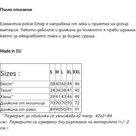
Пълно описание
Елегантна рокля Етер е направена от лека и приятна на допир
материя. Лекото деколте и дължина до коляното я прави идеална
както за ежедневието така и за бизнес среща.
Made in EU
Sizes :
S
M
L
XL
XXL
Бюст*
38
40
42
44
46
Талия*
34
36
38
41
43
Ханш*
39
41
43
46
49
Дължина от мишница
70
70
70
70
72
Дължина от рамо
89
90
90
91
91
* Размерът за обиколка се умножава х2 (напр. 42х2=84
см). Размерите са измерени без разтягане на материята (+/- 2
см.)