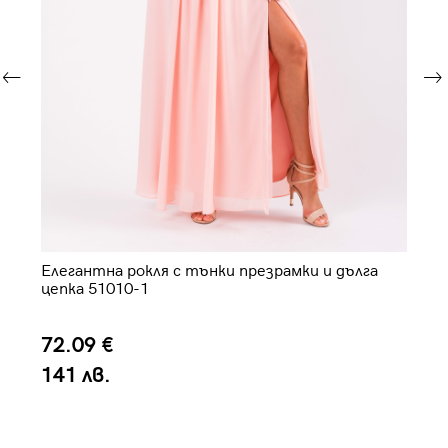
Елегантна рокля с тънки презрамки и дълга
Ел
цепка 51010-1
72.09 €
3
141 лв.
6