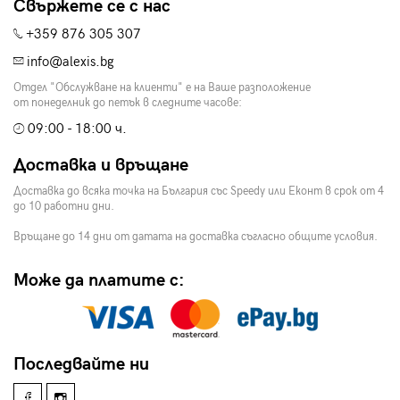
Свържете се с нас
+359 876 305 307
info@alexis.bg
Отдел "Обслужване на клиенти" е на Ваше разположение
от понеделник до петък в следните часове:
09:00 - 18:00 ч.
Доставка и връщане
Доставка до всяка точка на България със Speedy или Еконт в срок от 4
до 10 работни дни.
Връщане до 14 дни от датата на доставка съгласно общите условия.
Може да платите с:
Последвайте ни