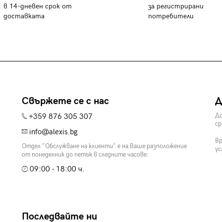
в 14-дневен срок от
за регистрирани
доставката
потребители
Свържете се с нас
Д
+359 876 305 307
До
ср
info@alexis.bg
Вр
Отдел "Обслужване на клиенти" е на Ваше разположение
ус
от понеделник до петък в следните часове:
09:00 - 18:00 ч.
Последвайте ни