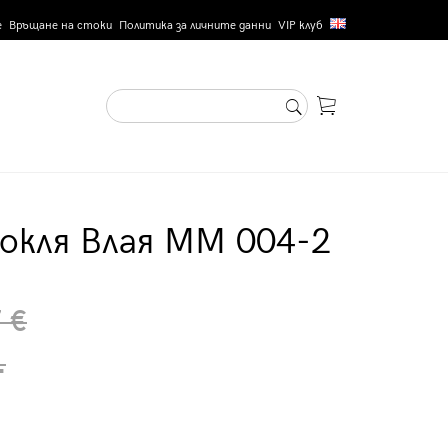
е
Връщане на стоки
Политика за личните данни
VIP клуб
окля Влая MM 004-2
 €
.