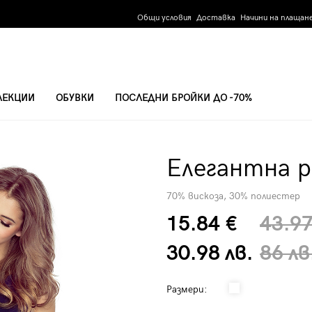
Общи условия
Доставка
Начини на плащан
ЛЕКЦИИ
ОБУВКИ
ПОСЛЕДНИ БРОЙКИ ДО -70%
Елегантна р
70% вискоза, 30% полиестер
15.84 €
43.97
30.98 лв.
86 лв
Размери: