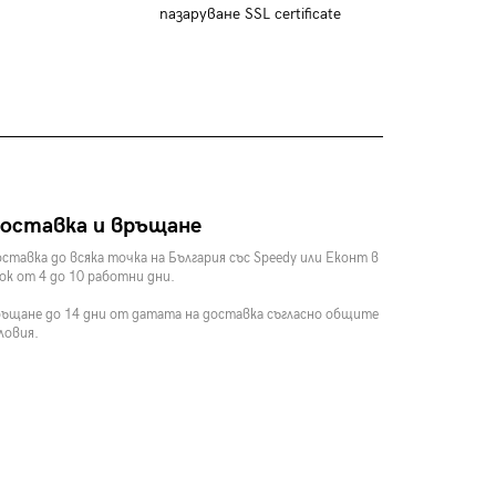
пазаруване SSL certificate
оставка и връщане
ставка до всяка точка на България със Speedy или Еконт в
ок от 4 до 10 работни дни.
ъщане до 14 дни от датата на доставка съгласно общите
ловия.