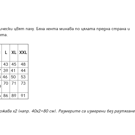
ически цвят navy. Бяла лента минава по цялата предна страна и
лята.
M
L
XL
XXL
1
43
45
48
7
39
41
44
4
46
50
53
70
71
73
0
6
86
89
91
ожава х2 (напр. 40х2=80 см). Размерите са измерени без разтягане