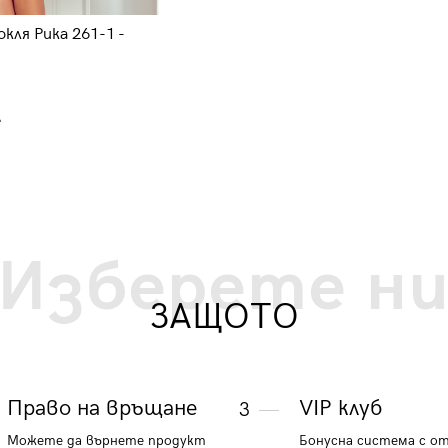
кля Рика 261-1 -
Елегантна дълга рокля с дантел
на бюстието 54007-1
77.20 €
.
150.99 лв.
Изберете н
ЗАЩОТО
Право на връщане
VIP клуб
3
Можете да върнете продукт
Бонусна система с о