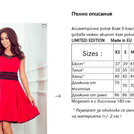
Пълно описание
Асиметрична рокля Влая в клас
добавя нежен акцент към рок
LIMITED EDITION
Made in EU
Sizes :
XS
S
Бюст*
37
39
4
Талия*
33
35
3
Ханш*
40
42
4
Дължина от
70
70
7
мишница
Дължина от рамо
86
86
8
Моделът е с височина 180 см.
* Размерът за обиколка се умн
на материята (+/- 2 см.)