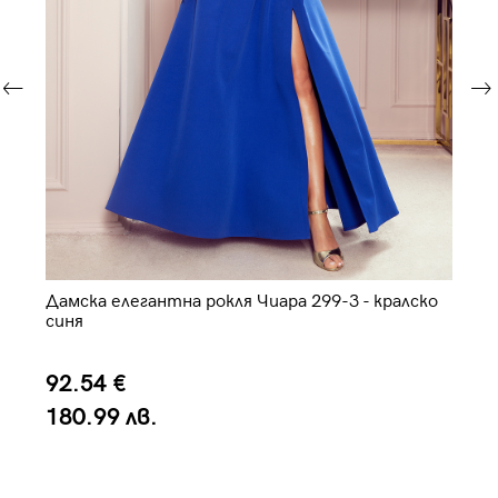
Дамска елегантна рокля Чиара 299-3 - кралско
Ел
синя
92.54 €
1
180.99 лв.
2