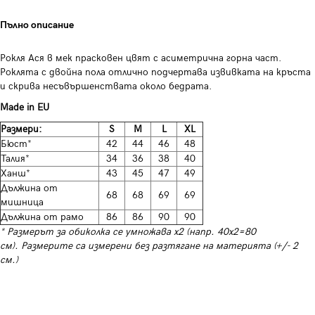
Пълно описание
Рокля Ася в мек прасковен цвят с асиметрична горна част.
Роклята с двойна пола отлично подчертава извивката на кръста
и скрива несъвършенствата около бедрата.
Made in EU
Размери:
S
M
L
XL
Бюст*
42
44
46
48
Талия*
34
36
38
40
Ханш*
43
45
47
49
Дължина от
68
68
69
69
мишница
Дължина от рамо
86
86
90
90
* Размерът за обиколка се умножава х2 (напр. 40х2=80
см). Размерите са измерени без разтягане на материята (+/- 2
см.)