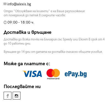
info@alexis.bg
Отдел "Обслужване на клиенти" е на Ваше разположение
от понеделник до петък в следните часове:
09:00 - 18:00 ч.
Доставка и връщане
Доставка до всяка точка на България със Speedy или Еконт в срок от 4
до 10 работни дни.
Връщане до 14 дни от датата на доставка съгласно общите условия.
Може да платите с:
Последвайте ни