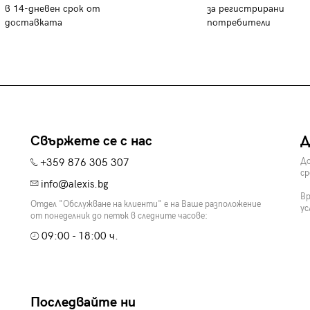
в 14-дневен срок от
за регистрирани
доставката
потребители
Свържете се с нас
Д
+359 876 305 307
До
ср
info@alexis.bg
Вр
Отдел "Обслужване на клиенти" е на Ваше разположение
ус
от понеделник до петък в следните часове:
09:00 - 18:00 ч.
Последвайте ни