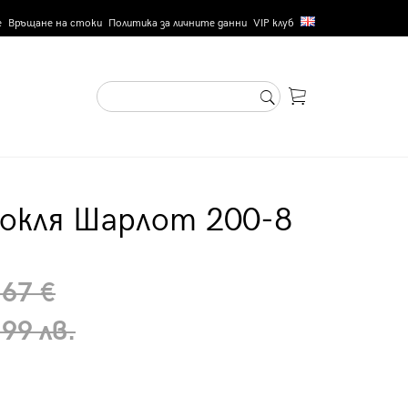
е
Връщане на стоки
Политика за личните данни
VIP клуб
окля Шарлот 200-8
.67 €
99 лв.