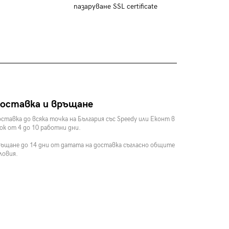
пазаруване SSL certificate
оставка и връщане
ставка до всяка точка на България със Speedy или Еконт в
ок от 4 до 10 работни дни.
ъщане до 14 дни от датата на доставка съгласно общите
ловия.