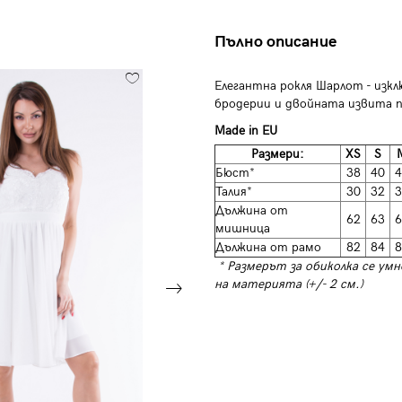
Пълно описание
Елегантна рокля Шарлот - изк
бродерии и двойната извита п
Made in EU
Размери:
XS
S
Бюст*
38
40
4
Талия*
30
32
3
Дължина от
62
63
6
мишница
Дължина от рамо
82
84
8
* Размерът за обиколка се умн
на материята (+/- 2 см.)