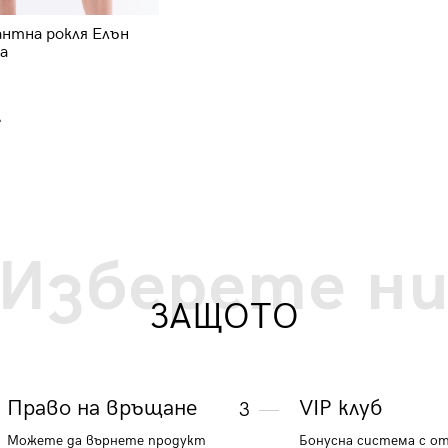
антна рокля Елън
Дамска рокля Рая 66007-2 -
ла
кралско синя
106.34 €
.
207.98 лв.
Изберете н
ЗАЩОТО
Право на връщане
VIP клуб
3
Можете да върнете продукт
Бонусна система с о