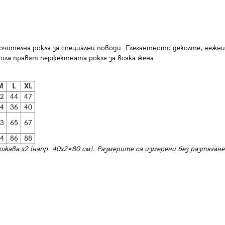
лючителна рокля за специални поводи. Елегантното деколте, нежни
ола правят перфектната рокля за всяка жена.
M
L
XL
2
44
47
4
36
40
3
65
67
4
86
88
ожава х2 (напр. 40х2=80 см). Размерите са измерени без разтягане