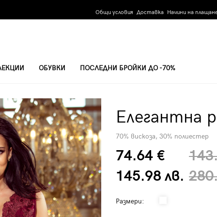
Общи условия
Доставка
Начини на плащан
ЛЕКЦИИ
ОБУВКИ
ПОСЛЕДНИ БРОЙКИ ДО -70%
Елегантна р
70% вискоза, 30% полиестер
74.64 €
143
145.98 лв.
280.
Размери: