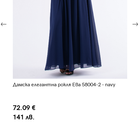
а
Дамска елегантна рокля Ева 58004-2 - navy
Ел
72.09 €
8
141 лв.
1