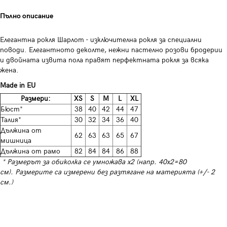
Пълно описание
Елегантна рокля Шарлот - изключителна рокля за специални
поводи. Елегантното деколте, нежни пастелно розови бродерии
и двойната извита пола правят перфектната рокля за всяка
жена.
Made in EU
Размери:
XS
S
M
L
XL
Бюст*
38
40
42
44
47
Талия*
30
32
34
36
40
Дължина от
62
63
63
65
67
мишница
Дължина от рамо
82
84
84
86
88
* Размерът за обиколка се умножава х2 (напр. 40х2=80
см). Размерите са измерени без разтягане на материята (+/- 2
см.)