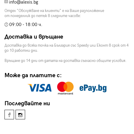
info@alexis.bg
Отдел "Обслужване на клиенти" е на Ваше разположение
от понеделник до петък в следните часове:
09:00 - 18:00 ч.
Доставка и връщане
Доставка до всяка точка на България със Speedy или Еконт в срок от 4
до 10 работни дни.
Връщане до 14 дни от датата на доставка съгласно общите условия.
Може да платите с:
Последвайте ни