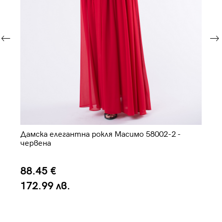
Дамска елегантна рокля Масимо 58002-2 -
Оф
червена
88.45 €
7
172.99 лв.
1