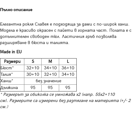
Пълно описание
Елегантна рокля Славея е подходяща за дами с по-широк ханш.
Модела е красиво окрасен с пайети в горната част. Полата е с
допълнителен свободен тюл. Ластичния гръб позволява
разширяване в бюста и талията.
Made in EU
Размери
S
M
L
Бюст*
32+10
34+10
36+10
Талия*
30+10
32+10
34+10
Ханш*
без значение
Дължина
95
95
95
* Размерът за обиколка се умножава х2 (напр. 55х2=110
см). Размерите са измерени без разтягане на материята (+/- 2
см.)