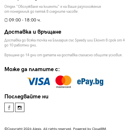
Отдел "Обслужване на клиенти" е на Ваше разположение
от понеделник до петък в следните часове:
09:00 - 18:00 ч.
Доставка и връщане
Доставка до всяка точка на България със Speedy или Еконт в срок от 4
до 10 работни дни.
Връщане до 14 дни от датата на доставка съгласно общите условия.
Може да платите с:
Последвайте ни
©Copyright 2026 Alexis. All rights reserved. Powered by CloudBM.