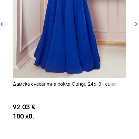
Дамска елегантна рокля Синди 246-3 - синя
Ел
92.03 €
7
180 лв.
1