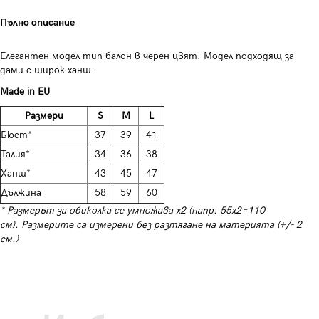
Пълно описание
Елегантен модел тип балон в черен цвят. Модел подходящ за
дами с широк ханш.
Made in EU
Размери
S
M
L
Бюст*
37
39
41
Талия*
34
36
38
Ханш*
43
45
47
Дължина
58
59
60
* Размерът за обиколка се умножава х2 (напр. 55х2=110
см). Размерите са измерени без разтягане на материята (+/- 2
см.)