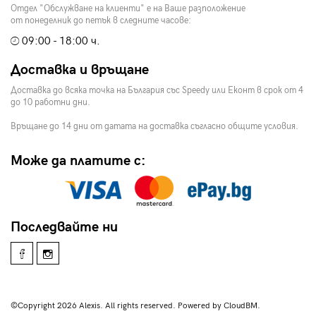
Отдел "Обслужване на клиенти" е на Ваше разположение
от понеделник до петък в следните часове:
09:00 - 18:00 ч.
Доставка и връщане
Доставка до всяка точка на България със Speedy или Еконт в срок от 4
до 10 работни дни.
Връщане до 14 дни от датата на доставка съгласно общите условия.
Може да платите с:
Последвайте ни
©Copyright 2026 Alexis. All rights reserved. Powered by CloudBM.