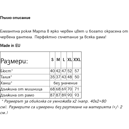
Пълно описание
Елегантна рокля Марта в ярко червен цвят и богато окрасена от
червена дантела. Перфектно съчетание за всяка дама!
Made in EU
Размери:
S
M
L
XL
XXL
Бюст*
40
42
47
52
57
Талия*
35
37
43
48
50
Ханш*
без значение
Дължина от мишница
68
68
69
70
71
Дължина от рамо
87
87
89
90
93
* Размерът за обиколка се умножава х2 (напр. 40х2=80
см). Размерите са измерени без разтягане на материята (+/- 2
см.)