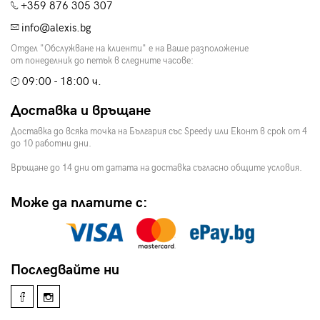
+359 876 305 307
info@alexis.bg
Отдел "Обслужване на клиенти" е на Ваше разположение
от понеделник до петък в следните часове:
09:00 - 18:00 ч.
Доставка и връщане
Доставка до всяка точка на България със Speedy или Еконт в срок от 4
до 10 работни дни.
Връщане до 14 дни от датата на доставка съгласно общите условия.
Може да платите с:
Последвайте ни