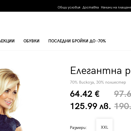
Общи условия
Доставка
Начини на плащан
ЛЕКЦИИ
ОБУВКИ
ПОСЛЕДНИ БРОЙКИ ДО -70%
Елегантна р
70% вискоза, 30% полиестер
64.42 €
97.
125.99 лв.
190.
XXL
Размери: