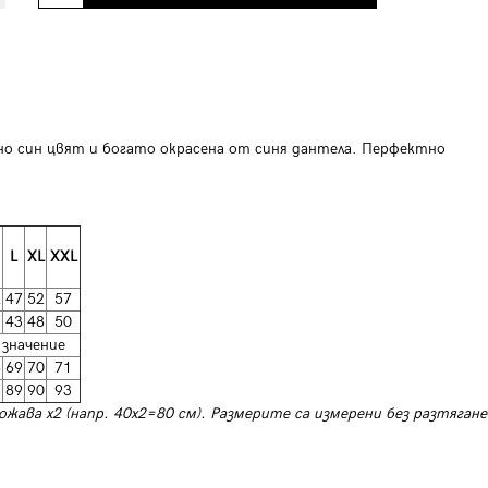
о син цвят и богато окрасена от синя дантела. Перфектно
L
XL
XXL
2
47
52
57
7
43
48
50
 значение
8
69
70
71
7
89
90
93
ожава х2 (напр. 40х2=80 см). Размерите са измерени без разтягане