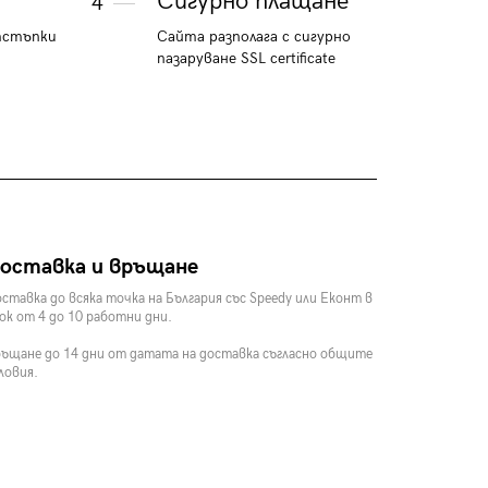
Сигурно плащане
4
тстъпки
Сайта разполага с сигурно
пазаруване SSL certificate
оставка и връщане
ставка до всяка точка на България със Speedy или Еконт в
ок от 4 до 10 работни дни.
ъщане до 14 дни от датата на доставка съгласно общите
ловия.