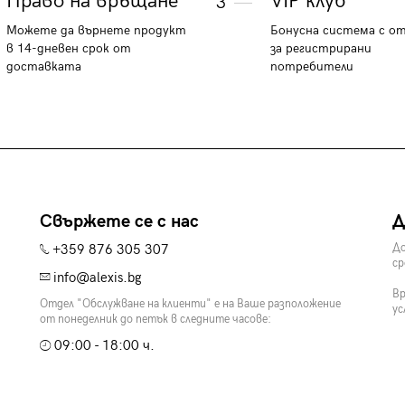
Право на връщане
VIP клуб
3
Можете да върнете продукт
Бонусна система с о
в 14-дневен срок от
за регистрирани
доставката
потребители
Свържете се с нас
Д
+359 876 305 307
До
ср
info@alexis.bg
Вр
Отдел "Обслужване на клиенти" е на Ваше разположение
ус
от понеделник до петък в следните часове:
09:00 - 18:00 ч.