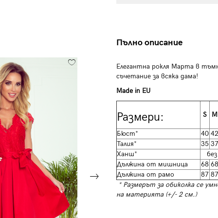
Пълно описание
Елегантна рокля Марта в тъмн
съчетание за всяка дама!
Made in EU
Размери:
S
M
Бюст*
40
4
Талия*
35
3
Ханш*
без
Дължина от мишница
68
6
Дължина от рамо
87
8
* Размерът за обиколка се умн
на материята (+/- 2 см.)