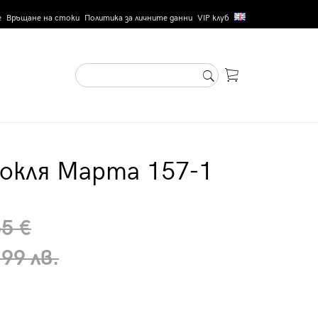
е
Връщане на стоки
Политика за личните данни
VIP клуб
окля Марта 157-1
65 €
99 лв.