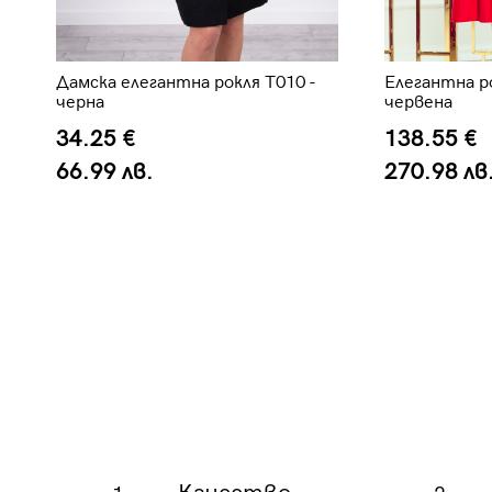
Дамска елегантна рокля T010 -
Елегантна ро
черна
червена
34.25 €
138.55 €
66.99 лв.
270.98 лв