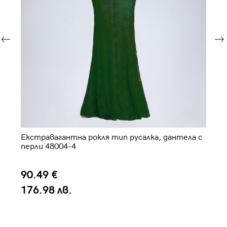
Екстравагантна рокля тип русалка, дантела с
Ел
перли 48004-4
90.49 €
6
176.98 лв.
1