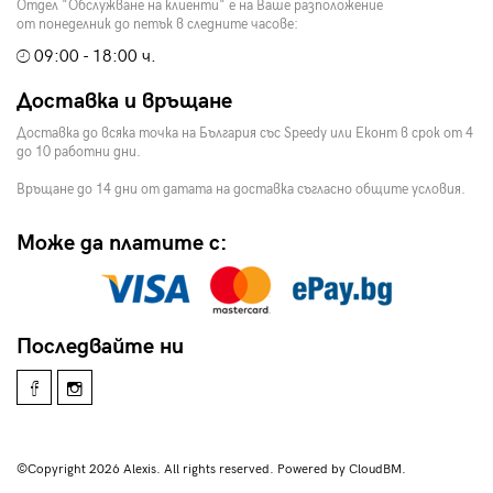
Отдел "Обслужване на клиенти" е на Ваше разположение
от понеделник до петък в следните часове:
09:00 - 18:00 ч.
Доставка и връщане
Доставка до всяка точка на България със Speedy или Еконт в срок от 4
до 10 работни дни.
Връщане до 14 дни от датата на доставка съгласно общите условия.
Може да платите с:
Последвайте ни
©Copyright 2026 Alexis. All rights reserved. Powered by CloudBM.