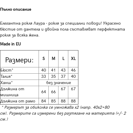
Пълно описание
Елегантна рокля Лаура - рокля за специални поводи! Украсено
бюстие от дантела и двойна пола съставляват перфектната
рокля за всяка жена.
Made in EU
Размери:
S
M
L
XL
Бюст*
40
41
43
46
Талия*
33
35
37
40
Ханш*
без значение
Дължина от
67
67
64
66
мишница
Дължина от рамо
84
85
88
88
* Размерът за обиколка се умножава х2 (напр. 40х2=80
см). Размерите са измерени без разтягане на материята (+/- 2
см.)