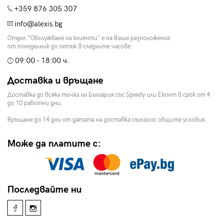
+359 876 305 307
info@alexis.bg
Отдел "Обслужване на клиенти" е на Ваше разположение
от понеделник до петък в следните часове:
09:00 - 18:00 ч.
Доставка и връщане
Доставка до всяка точка на България със Speedy или Еконт в срок от 4
до 10 работни дни.
Връщане до 14 дни от датата на доставка съгласно общите условия.
Може да платите с:
Последвайте ни