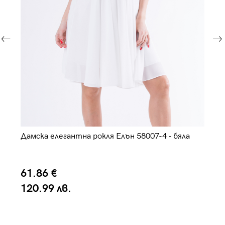
Дамска елегантна рокля Елън 58007-4 - бяла
Да
61.86 €
8
120.99 лв.
1