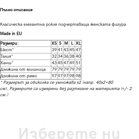
Пълно описание
Класическа елегантна рокля подчертаваща женската фигура.
Made in EU
Размери:
XS
S
M
L
XL
Бюст*
39
41
43
45
47
Талия*
32
34
36
38
40
Ханш*
43
45
47
49
51
Дължина от мишница
79
79
79
79
79
Дължина от рамо
97
97
97
98
98
* Размерът за обиколка се умножава х2 (напр. 40х2=80
см). Размерите са измерени без разтягане на материята (+/- 2
см.)
Изберете ни