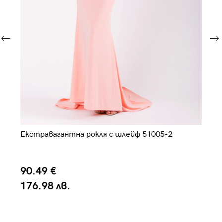
ето
Екстравагантна рокля с шлейф 51005-2
Ел
90.49 €
1
176.98 лв.
2