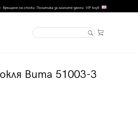
е
Връщане на стоки
Политика за личните данни
VIP клуб
окля Вита 51003-3