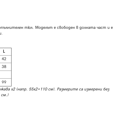
пълнителен тюл. Моделът е свободен в долната част и е
ш.
L
42
38
ие
99
ожава х2 (напр. 55х2=110 см). Размерите са измерени без
 см.)