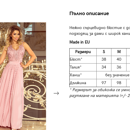
Пълно описание
Нежно сърцевидно бюстие с до
подходящ за дами с широк хан
Made in EU
Размери
S
M
Бюст*
38
40
Талия*
34
36
Ханш*
без значен
Дължина
97
98
* Размерът за обиколка се умн
разтягане на материята (+/- 2