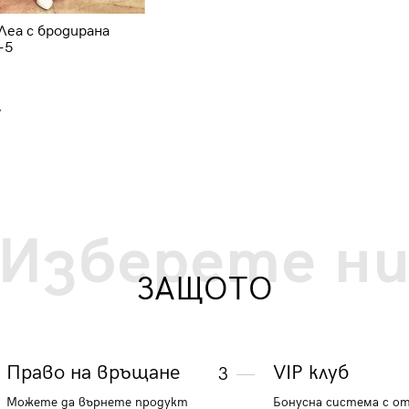
Леа с бродирана
Елегантна дълга рокля с
-5
бродирано бюстие 51009-6
77.20 €
.
150.99 лв.
Изберете н
ЗАЩОТО
Право на връщане
VIP клуб
3
Можете да върнете продукт
Бонусна система с о