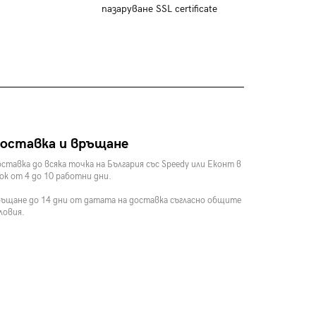
пазаруване SSL certificate
оставка и връщане
ставка до всяка точка на България със Speedy или Еконт в
ок от 4 до 10 работни дни.
ъщане до 14 дни от датата на доставка съгласно общите
ловия.