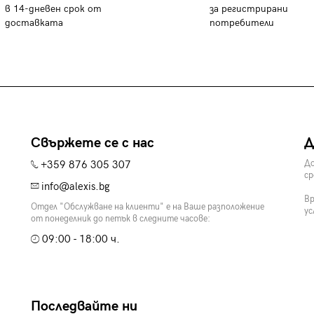
в 14-дневен срок от
за регистрирани
доставката
потребители
Свържете се с нас
Д
+359 876 305 307
До
ср
info@alexis.bg
Вр
Отдел "Обслужване на клиенти" е на Ваше разположение
ус
от понеделник до петък в следните часове:
09:00 - 18:00 ч.
Последвайте ни