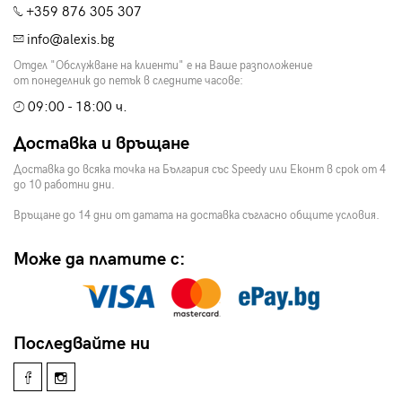
+359 876 305 307
info@alexis.bg
Отдел "Обслужване на клиенти" е на Ваше разположение
от понеделник до петък в следните часове:
09:00 - 18:00 ч.
Доставка и връщане
Доставка до всяка точка на България със Speedy или Еконт в срок от 4
до 10 работни дни.
Връщане до 14 дни от датата на доставка съгласно общите условия.
Може да платите с:
Последвайте ни