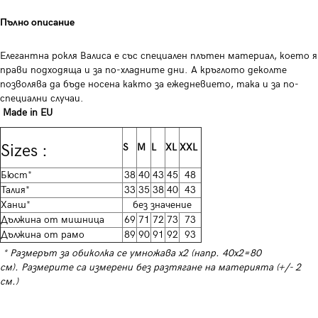
Пълно описание
Елегантна рокля Валиса е със специален плътен материал, което я
прави подходяща и за по-хладните дни. А кръглото деколте
позволява да бъде носена както за ежедневието, така и за по-
специални случаи.
Made in EU
Sizes :
S
M
L
XL
XXL
Бюст*
38
40
43
45
48
Талия*
33
35
38
40
43
Ханш*
без значение
Дължина от мишница
69
71
72
73
73
Дължина от рамо
89
90
91
92
93
* Размерът за обиколка се умножава х2 (напр. 40х2=80
см). Размерите са измерени без разтягане на материята (+/- 2
см.)