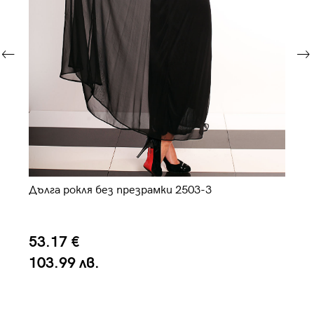
Дълга рокля без презрамки 2503-3
али
Оф
53.17 €
7
103.99 лв.
1