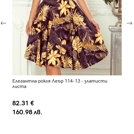
Елегантна рокля Леър 114-13 - златисти
Оф
листа
си
82.31 €
7
160.98 лв.
1