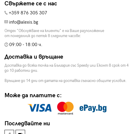
Свържете се с нас
+359 876 305 307
info@alexis.bg
Отдел "Обслужване на клиенти" е на Ваше разположение
от понеделник до петък в следните часове:
09:00 - 18:00 ч.
Доставка и връщане
Доставка до всяка точка на България със Speedy или Еконт в срок от 4
до 10 работни дни.
Връщане до 14 дни от датата на доставка съгласно общите условия.
Може да платите с:
Последвайте ни