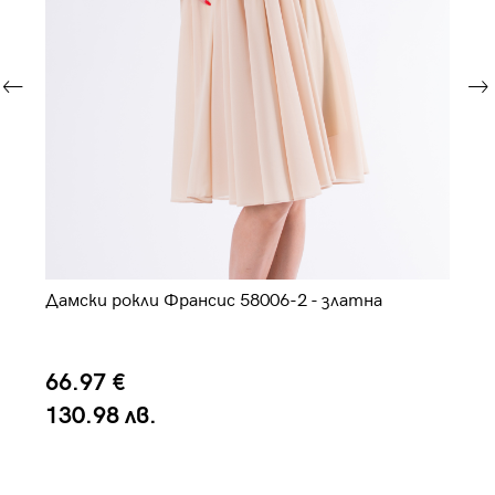
Дамски рокли Франсис 58006-2 - златна
Оф
си
66.97 €
7
130.98 лв.
1