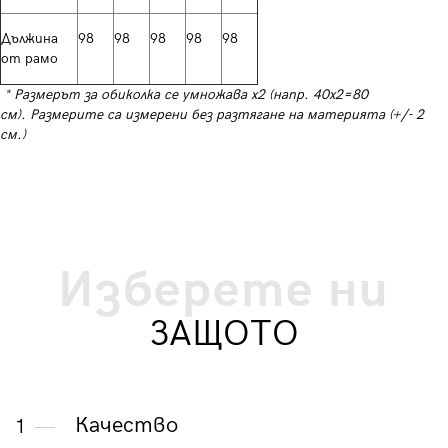
Дължина
98
98
98
98
98
от рамо
* Размерът за обиколка се умножава х2 (напр. 40х2=80
см). Размерите са измерени без разтягане на материята (+/- 2
см.)
Изберете ни
ЗАЩОТО
Качество
1