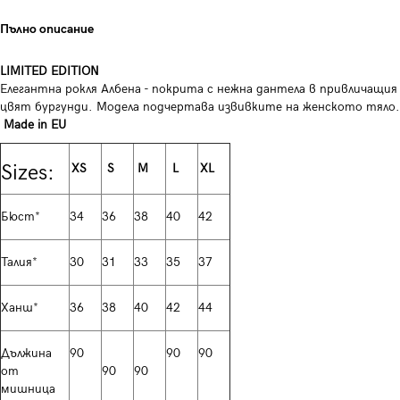
Пълно описание
LIMITED EDITION
Елегантна рокля Албена - покрита с нежна дантела в привличащия
цвят бургунди. Модела подчертава извивките на женското тяло.
Made in EU
Sizes:
XS
S
M
L
XL
Бюст*
34
36
38
40
42
Талия*
30
31
33
35
37
Ханш*
36
38
40
42
44
Дължина
90
90
90
от
90
90
мишница