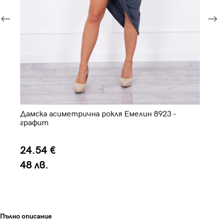
Дамска асиметрична рокля Емелин 8923 -
Оф
графит
24.54 €
5
48 лв.
1
Пълно описание