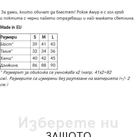
За дами, които обичат да блестят! Рокля Амур е с гол гръб
и поктита с черни пайети отразяващи и най-малката светлина.
Made in EU
Размери
S
M
L
Бюст*
39
41
43
Талия*
32
34
36
Ханш*
40
42
45
Дължина
86
88
90
* Размерът за обиколка се умножава х2 (напр. 41х2=82
см). Размерите са измерени без разтягане на материята (+/- 2
см.)
Изберете ни
ЗАЩОТО