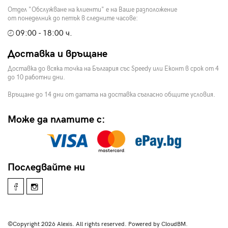
Отдел "Обслужване на клиенти" е на Ваше разположение
от понеделник до петък в следните часове:
09:00 - 18:00 ч.
Доставка и връщане
Доставка до всяка точка на България със Speedy или Еконт в срок от 4
до 10 работни дни.
Връщане до 14 дни от датата на доставка съгласно общите условия.
Може да платите с:
Последвайте ни
©Copyright 2026 Alexis. All rights reserved. Powered by CloudBM.