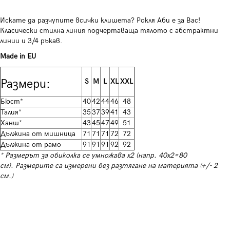
Искате да разчупите всички клишета? Рокля Аби е за Вас!
Класически стилна линия подчертаваща тялото с абстрактни
линии и 3/4 ръкав.
Made in EU
Размери:
S
M
L
XL
XXL
Бюст*
40
42
44
46
48
Талия*
35
37
39
41
43
Ханш*
43
45
47
49
51
Дължина от мишница
71
71
71
72
72
Дължина от рамо
91
91
91
92
92
* Размерът за обиколка се умножава х2 (напр. 40х2=80
см). Размерите са измерени без разтягане на материята (+/- 2
см.)