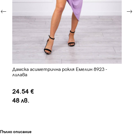
Дамска асиметрична рокля Емелин 8923 -
Да
лилава
тъ
24.54 €
2
48 лв.
4
Пълно описание