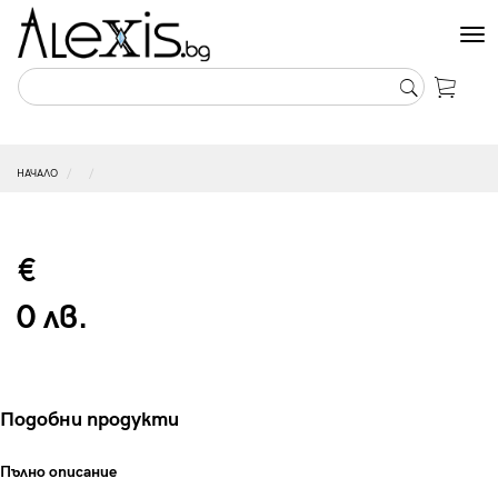
Tog
nav
НАЧАЛО
€
0 лв.
Подобни продукти
Пълно описание