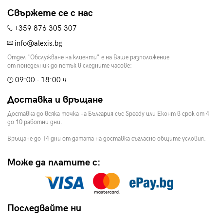
Свържете се с нас
+359 876 305 307
info@alexis.bg
Отдел "Обслужване на клиенти" е на Ваше разположение
от понеделник до петък в следните часове:
09:00 - 18:00 ч.
Доставка и връщане
Доставка до всяка точка на България със Speedy или Еконт в срок от 4
до 10 работни дни.
Връщане до 14 дни от датата на доставка съгласно общите условия.
Може да платите с:
Последвайте ни